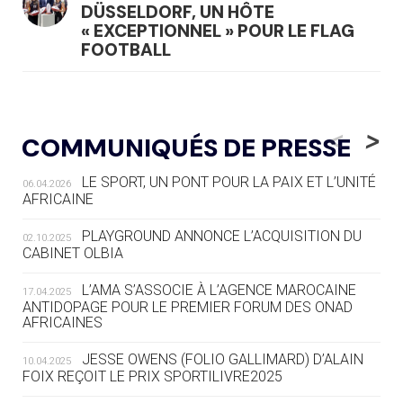
DÜSSELDORF, UN HÔTE
« EXCEPTIONNEL » POUR LE FLAG
FOOTBALL
05.08
— LUGE
LE RÊVE DE VOIR LA LUGE ALPINE
<
>
COMMUNIQUÉS DE PRESSE
AUX JO « N'EST PAS FINI »
LE SPORT, UN PONT POUR LA PAIX ET L’UNITÉ
06.04.2026
05.08
— TIR À L'ARC
AFRICAINE
DES MONDIAUX À BRISBANE SUR LA
ROUTE DES JO 2032
PLAYGROUND ANNONCE L’ACQUISITION DU
02.10.2025
CABINET OLBIA
05.08
— ALPES FRANÇAISES 2030
LE VILLAGE OLYMPIQUE DES ARAVIS
L’AMA S’ASSOCIE À L’AGENCE MAROCAINE
17.04.2025
SE DESSINE
ANTIDOPAGE POUR LE PREMIER FORUM DES ONAD
AFRICAINES
04.08
— FOCUS DU JOUR
JESSE OWENS (FOLIO GALLIMARD) D’ALAIN
10.04.2025
LE COJOP A TROUVÉ SON VILLAGE
FOIX REÇOIT LE PRIX SPORTILIVRE2025
OLYMPIQUE LYONNAIS