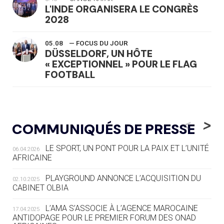
L'INDE ORGANISERA LE CONGRÈS
2028
05.08
— FOCUS DU JOUR
DÜSSELDORF, UN HÔTE
« EXCEPTIONNEL » POUR LE FLAG
FOOTBALL
05.08
— LUGE
LE RÊVE DE VOIR LA LUGE ALPINE
<
>
COMMUNIQUÉS DE PRESSE
AUX JO « N'EST PAS FINI »
LE SPORT, UN PONT POUR LA PAIX ET L’UNITÉ
06.04.2026
05.08
— TIR À L'ARC
AFRICAINE
DES MONDIAUX À BRISBANE SUR LA
ROUTE DES JO 2032
PLAYGROUND ANNONCE L’ACQUISITION DU
02.10.2025
CABINET OLBIA
05.08
— ALPES FRANÇAISES 2030
LE VILLAGE OLYMPIQUE DES ARAVIS
L’AMA S’ASSOCIE À L’AGENCE MAROCAINE
17.04.2025
SE DESSINE
ANTIDOPAGE POUR LE PREMIER FORUM DES ONAD