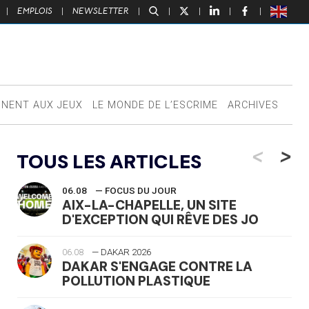
|
EMPLOIS
|
NEWSLETTER
|
|
|
|
|
NNENT AUX JEUX
LE MONDE DE L’ESCRIME
ARCHIVES
<
>
TOUS LES ARTICLES
06.08
— FOCUS DU JOUR
AIX-LA-CHAPELLE, UN SITE
D'EXCEPTION QUI RÊVE DES JO
06.08
— DAKAR 2026
DAKAR S'ENGAGE CONTRE LA
POLLUTION PLASTIQUE