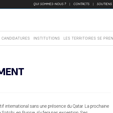
QUI SOMMES-NOUS ?
|
CONTACTS
|
SOUTIENS
CANDIDATURES
INSTITUTIONS
LES TERRITOIRES SE PRE
EMENT
rtif international sans une présence du Qatar. La prochaine
Sotchi, en Russie, n’y fera pas exception. Ses