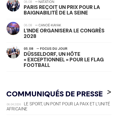
06.08
— NATATION
PARIS REÇOIT UN PRIX POUR LA
BAIGNABILITÉ DE LA SEINE
06.08
— CANOË-KAYAK
L'INDE ORGANISERA LE CONGRÈS
2028
05.08
— FOCUS DU JOUR
DÜSSELDORF, UN HÔTE
« EXCEPTIONNEL » POUR LE FLAG
FOOTBALL
05.08
— LUGE
LE RÊVE DE VOIR LA LUGE ALPINE
<
>
COMMUNIQUÉS DE PRESSE
AUX JO « N'EST PAS FINI »
LE SPORT, UN PONT POUR LA PAIX ET L’UNITÉ
06.04.2026
05.08
— TIR À L'ARC
AFRICAINE
DES MONDIAUX À BRISBANE SUR LA
ROUTE DES JO 2032