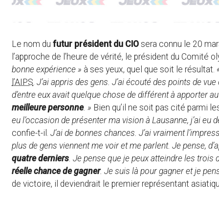
Le nom du
futur président du CIO
sera connu le 20 mars
l’approche de l’heure de vérité, le président du Comité
bonne expérience »
à ses yeux, quel que soit le résultat.
l’AIPS
.
J’ai appris des gens. J’ai écouté des points de vue
d’entre eux avait quelque chose de différent à apporter a
meilleure personne
. »
Bien qu’il ne soit pas cité parmi le
eu l’occasion de présenter ma vision à Lausanne, j’ai eu d
confie-t-il.
J’ai de bonnes chances. J’ai vraiment l’impress
plus de gens viennent me voir et me parlent. Je pense, d
quatre derniers
. Je pense que je peux atteindre les trois 
réelle chance de gagner
. Je suis là pour gagner et je pen
de victoire, il deviendrait le premier représentant asiatiqu