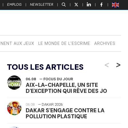
|
EMPLOIS
|
NEWSLETTER
|
|
|
|
|
NNENT AUX JEUX
LE MONDE DE L’ESCRIME
ARCHIVES
<
>
TOUS LES ARTICLES
06.08
— FOCUS DU JOUR
AIX-LA-CHAPELLE, UN SITE
D'EXCEPTION QUI RÊVE DES JO
06.08
— DAKAR 2026
DAKAR S'ENGAGE CONTRE LA
POLLUTION PLASTIQUE