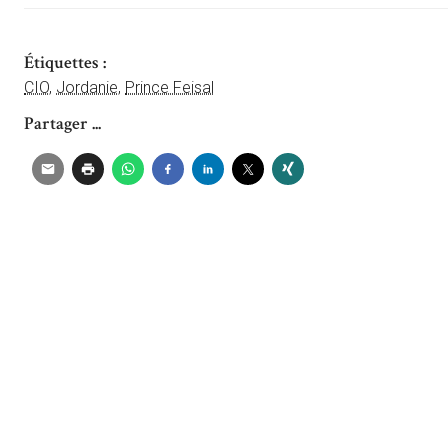
Étiquettes :
CIO
,
Jordanie
,
Prince Feisal
Partager ...