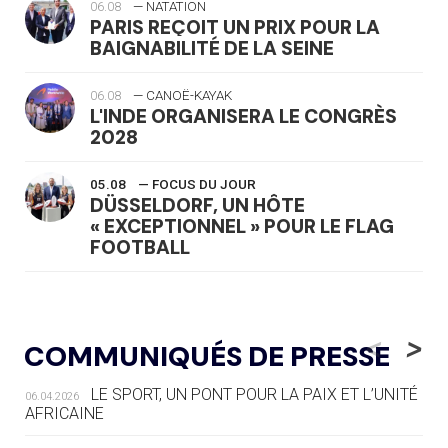
06.08
— NATATION
PARIS REÇOIT UN PRIX POUR LA
BAIGNABILITÉ DE LA SEINE
06.08
— CANOË-KAYAK
L'INDE ORGANISERA LE CONGRÈS
2028
05.08
— FOCUS DU JOUR
DÜSSELDORF, UN HÔTE
« EXCEPTIONNEL » POUR LE FLAG
FOOTBALL
05.08
— LUGE
LE RÊVE DE VOIR LA LUGE ALPINE
<
>
COMMUNIQUÉS DE PRESSE
AUX JO « N'EST PAS FINI »
LE SPORT, UN PONT POUR LA PAIX ET L’UNITÉ
06.04.2026
05.08
— TIR À L'ARC
AFRICAINE
DES MONDIAUX À BRISBANE SUR LA
ROUTE DES JO 2032