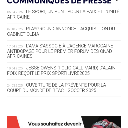
COMMUNIQUÉS DE PRESSE
SE DESSINE
LE SPORT, UN PONT POUR LA PAIX ET L’UNITÉ
06.04.2026
04.08
— FOCUS DU JOUR
AFRICAINE
LE COJOP A TROUVÉ SON VILLAGE
OLYMPIQUE LYONNAIS
PLAYGROUND ANNONCE L’ACQUISITION DU
02.10.2025
CABINET OLBIA
04.08
— ALLEMAGNE
« L'ALLEMAGNE PEUT DÉMONTRER
L’AMA S’ASSOCIE À L’AGENCE MAROCAINE
17.04.2025
COMMENT ORGANISER DES JO
ANTIDOPAGE POUR LE PREMIER FORUM DES ONAD
AFRICAINES
RESPONSABLES »
JESSE OWENS (FOLIO GALLIMARD) D’ALAIN
10.04.2025
04.08
— ESCRIME
FOIX REÇOIT LE PRIX SPORTILIVRE2025
LA FIE LANCE LES GRANDES
MANŒUVRES EN VUE DES JO
OUVERTURE DE LA PRÉVENTE POUR LA
24.03.2025
COUPE DU MONDE DE BEACH SOCCER 2025
04.08
— DAKAR 2026
DES FRESQUES CÉLÈBRENT LES JOJ
L’AMA FÉLICITE RICHARD POUND ET VALÉRIE
24.03.2025
FOURNEYRON, RÉCOMPENSÉS DE L’ORDRE OLYMPIQUE
03.08
—
L’AMA RECHERCHE DES HÔTES POUR LES
13.03.2025
« PARIS 2024 M'A INSPIRÉ POUR