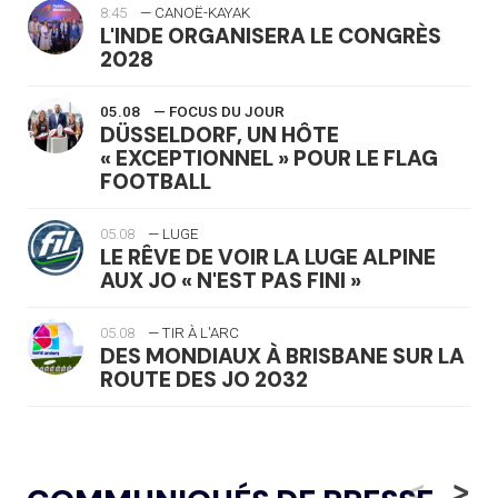
8:45
— CANOË-KAYAK
L'INDE ORGANISERA LE CONGRÈS
2028
05.08
— FOCUS DU JOUR
DÜSSELDORF, UN HÔTE
« EXCEPTIONNEL » POUR LE FLAG
FOOTBALL
05.08
— LUGE
LE RÊVE DE VOIR LA LUGE ALPINE
AUX JO « N'EST PAS FINI »
05.08
— TIR À L'ARC
DES MONDIAUX À BRISBANE SUR LA
ROUTE DES JO 2032
05.08
— ALPES FRANÇAISES 2030
LE VILLAGE OLYMPIQUE DES ARAVIS
<
>