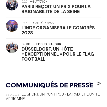
9:20
— NATATION
PARIS REÇOIT UN PRIX POUR LA
BAIGNABILITÉ DE LA SEINE
8:45
— CANOË-KAYAK
L'INDE ORGANISERA LE CONGRÈS
2028
05.08
— FOCUS DU JOUR
DÜSSELDORF, UN HÔTE
« EXCEPTIONNEL » POUR LE FLAG
FOOTBALL
05.08
— LUGE
LE RÊVE DE VOIR LA LUGE ALPINE
<
>
COMMUNIQUÉS DE PRESSE
AUX JO « N'EST PAS FINI »
LE SPORT, UN PONT POUR LA PAIX ET L’UNITÉ
06.04.2026
05.08
— TIR À L'ARC
AFRICAINE
DES MONDIAUX À BRISBANE SUR LA
ROUTE DES JO 2032