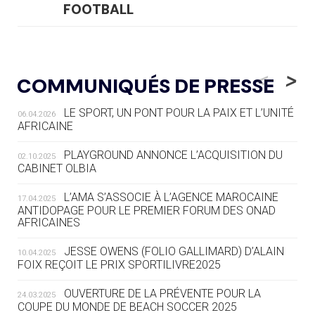
FOOTBALL
05.08
— LUGE
LE RÊVE DE VOIR LA LUGE ALPINE
<
>
COMMUNIQUÉS DE PRESSE
AUX JO « N'EST PAS FINI »
LE SPORT, UN PONT POUR LA PAIX ET L’UNITÉ
06.04.2026
05.08
— TIR À L'ARC
AFRICAINE
DES MONDIAUX À BRISBANE SUR LA
ROUTE DES JO 2032
PLAYGROUND ANNONCE L’ACQUISITION DU
02.10.2025
CABINET OLBIA
05.08
— ALPES FRANÇAISES 2030
LE VILLAGE OLYMPIQUE DES ARAVIS
L’AMA S’ASSOCIE À L’AGENCE MAROCAINE
17.04.2025
SE DESSINE
ANTIDOPAGE POUR LE PREMIER FORUM DES ONAD
AFRICAINES
04.08
— FOCUS DU JOUR
JESSE OWENS (FOLIO GALLIMARD) D’ALAIN
10.04.2025
LE COJOP A TROUVÉ SON VILLAGE
FOIX REÇOIT LE PRIX SPORTILIVRE2025
OLYMPIQUE LYONNAIS
OUVERTURE DE LA PRÉVENTE POUR LA
24.03.2025
COUPE DU MONDE DE BEACH SOCCER 2025
04.08
— ALLEMAGNE