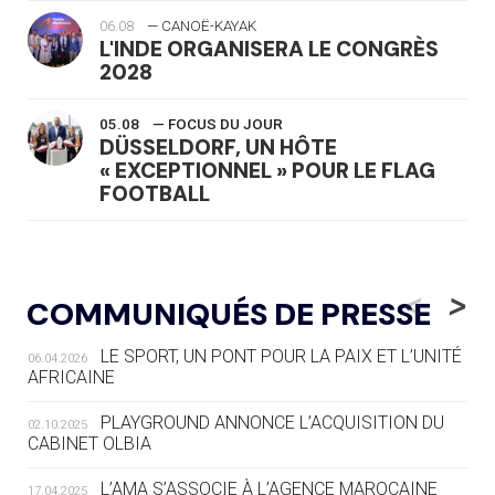
06.08
— CANOË-KAYAK
L'INDE ORGANISERA LE CONGRÈS
2028
05.08
— FOCUS DU JOUR
DÜSSELDORF, UN HÔTE
« EXCEPTIONNEL » POUR LE FLAG
FOOTBALL
05.08
— LUGE
LE RÊVE DE VOIR LA LUGE ALPINE
<
>
COMMUNIQUÉS DE PRESSE
AUX JO « N'EST PAS FINI »
LE SPORT, UN PONT POUR LA PAIX ET L’UNITÉ
06.04.2026
05.08
— TIR À L'ARC
AFRICAINE
DES MONDIAUX À BRISBANE SUR LA
ROUTE DES JO 2032
PLAYGROUND ANNONCE L’ACQUISITION DU
02.10.2025
CABINET OLBIA
05.08
— ALPES FRANÇAISES 2030
LE VILLAGE OLYMPIQUE DES ARAVIS
L’AMA S’ASSOCIE À L’AGENCE MAROCAINE
17.04.2025