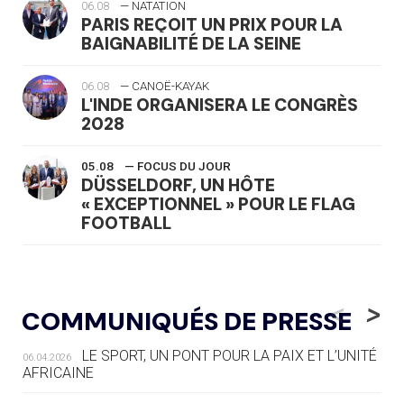
06.08
— NATATION
PARIS REÇOIT UN PRIX POUR LA
BAIGNABILITÉ DE LA SEINE
06.08
— CANOË-KAYAK
L'INDE ORGANISERA LE CONGRÈS
2028
05.08
— FOCUS DU JOUR
DÜSSELDORF, UN HÔTE
« EXCEPTIONNEL » POUR LE FLAG
FOOTBALL
05.08
— LUGE
LE RÊVE DE VOIR LA LUGE ALPINE
<
>
COMMUNIQUÉS DE PRESSE
AUX JO « N'EST PAS FINI »
LE SPORT, UN PONT POUR LA PAIX ET L’UNITÉ
06.04.2026
05.08
— TIR À L'ARC
AFRICAINE
DES MONDIAUX À BRISBANE SUR LA
ROUTE DES JO 2032