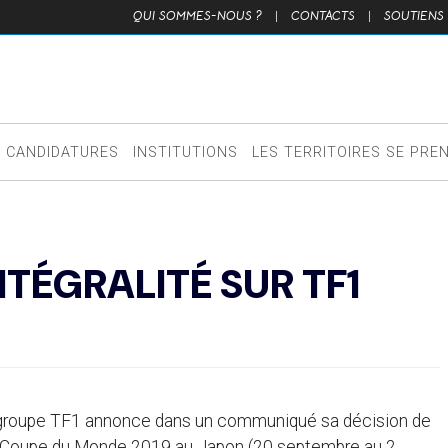
QUI SOMMES-NOUS ?
|
CONTACTS
|
SOUTIENS
CANDIDATURES
INSTITUTIONS
LES TERRITOIRES SE PRE
NTÉGRALITÉ SUR TF1
le groupe TF1 annonce dans un communiqué sa décision de
de la Coupe du Monde 2019 au Japon (20 septembre au 2