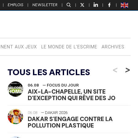
|
EMPLOIS
|
NEWSLETTER
|
|
|
|
|
NNENT AUX JEUX
LE MONDE DE L’ESCRIME
ARCHIVES
<
>
TOUS LES ARTICLES
06.08
— FOCUS DU JOUR
AIX-LA-CHAPELLE, UN SITE
D'EXCEPTION QUI RÊVE DES JO
06.08
— DAKAR 2026
DAKAR S'ENGAGE CONTRE LA
POLLUTION PLASTIQUE