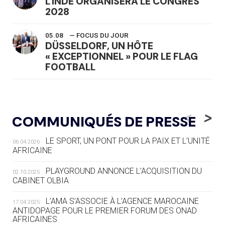
L'INDE ORGANISERA LE CONGRÈS
2028
05.08
— FOCUS DU JOUR
DÜSSELDORF, UN HÔTE
« EXCEPTIONNEL » POUR LE FLAG
FOOTBALL
05.08
— LUGE
LE RÊVE DE VOIR LA LUGE ALPINE
<
>
COMMUNIQUÉS DE PRESSE
AUX JO « N'EST PAS FINI »
LE SPORT, UN PONT POUR LA PAIX ET L’UNITÉ
06.04.2026
05.08
— TIR À L'ARC
AFRICAINE
DES MONDIAUX À BRISBANE SUR LA
ROUTE DES JO 2032
PLAYGROUND ANNONCE L’ACQUISITION DU
02.10.2025
CABINET OLBIA
05.08
— ALPES FRANÇAISES 2030
LE VILLAGE OLYMPIQUE DES ARAVIS
L’AMA S’ASSOCIE À L’AGENCE MAROCAINE
17.04.2025
SE DESSINE
ANTIDOPAGE POUR LE PREMIER FORUM DES ONAD
AFRICAINES