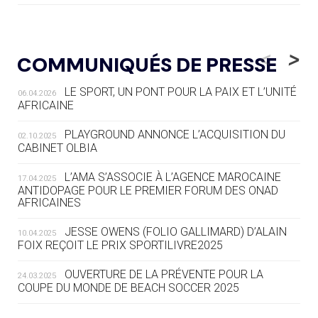
05.08
— LUGE
LE RÊVE DE VOIR LA LUGE ALPINE
<
>
COMMUNIQUÉS DE PRESSE
AUX JO « N'EST PAS FINI »
LE SPORT, UN PONT POUR LA PAIX ET L’UNITÉ
06.04.2026
05.08
— TIR À L'ARC
AFRICAINE
DES MONDIAUX À BRISBANE SUR LA
ROUTE DES JO 2032
PLAYGROUND ANNONCE L’ACQUISITION DU
02.10.2025
CABINET OLBIA
05.08
— ALPES FRANÇAISES 2030
LE VILLAGE OLYMPIQUE DES ARAVIS
L’AMA S’ASSOCIE À L’AGENCE MAROCAINE
17.04.2025
SE DESSINE
ANTIDOPAGE POUR LE PREMIER FORUM DES ONAD
AFRICAINES
04.08
— FOCUS DU JOUR
JESSE OWENS (FOLIO GALLIMARD) D’ALAIN
10.04.2025
LE COJOP A TROUVÉ SON VILLAGE
FOIX REÇOIT LE PRIX SPORTILIVRE2025
OLYMPIQUE LYONNAIS
OUVERTURE DE LA PRÉVENTE POUR LA
24.03.2025
COUPE DU MONDE DE BEACH SOCCER 2025
04.08
— ALLEMAGNE
« L'ALLEMAGNE PEUT DÉMONTRER
COMMENT ORGANISER DES JO