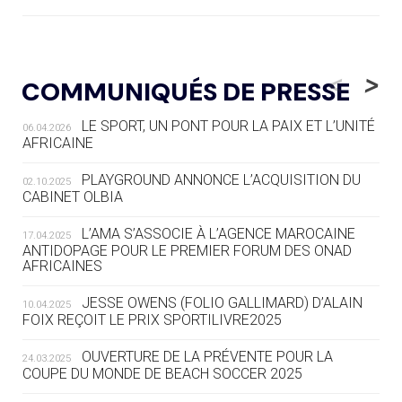
05.08
— LUGE
LE RÊVE DE VOIR LA LUGE ALPINE
<
>
COMMUNIQUÉS DE PRESSE
AUX JO « N'EST PAS FINI »
LE SPORT, UN PONT POUR LA PAIX ET L’UNITÉ
06.04.2026
05.08
— TIR À L'ARC
AFRICAINE
DES MONDIAUX À BRISBANE SUR LA
ROUTE DES JO 2032
PLAYGROUND ANNONCE L’ACQUISITION DU
02.10.2025
CABINET OLBIA
05.08
— ALPES FRANÇAISES 2030
LE VILLAGE OLYMPIQUE DES ARAVIS
L’AMA S’ASSOCIE À L’AGENCE MAROCAINE
17.04.2025
SE DESSINE
ANTIDOPAGE POUR LE PREMIER FORUM DES ONAD
AFRICAINES
04.08
— FOCUS DU JOUR
JESSE OWENS (FOLIO GALLIMARD) D’ALAIN
10.04.2025
LE COJOP A TROUVÉ SON VILLAGE
FOIX REÇOIT LE PRIX SPORTILIVRE2025
OLYMPIQUE LYONNAIS
OUVERTURE DE LA PRÉVENTE POUR LA
24.03.2025
COUPE DU MONDE DE BEACH SOCCER 2025
04.08
— ALLEMAGNE
« L'ALLEMAGNE PEUT DÉMONTRER