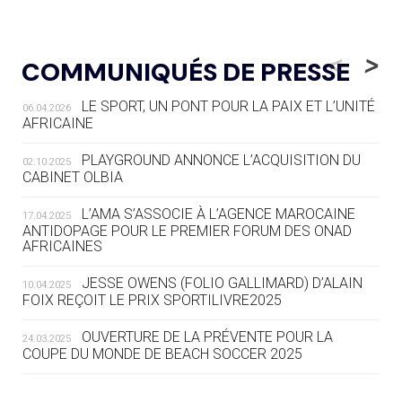
05.08
— LUGE
LE RÊVE DE VOIR LA LUGE ALPINE
<
>
COMMUNIQUÉS DE PRESSE
AUX JO « N'EST PAS FINI »
LE SPORT, UN PONT POUR LA PAIX ET L’UNITÉ
06.04.2026
05.08
— TIR À L'ARC
AFRICAINE
DES MONDIAUX À BRISBANE SUR LA
ROUTE DES JO 2032
PLAYGROUND ANNONCE L’ACQUISITION DU
02.10.2025
CABINET OLBIA
05.08
— ALPES FRANÇAISES 2030
LE VILLAGE OLYMPIQUE DES ARAVIS
L’AMA S’ASSOCIE À L’AGENCE MAROCAINE
17.04.2025
SE DESSINE
ANTIDOPAGE POUR LE PREMIER FORUM DES ONAD
AFRICAINES
04.08
— FOCUS DU JOUR
JESSE OWENS (FOLIO GALLIMARD) D’ALAIN
10.04.2025
LE COJOP A TROUVÉ SON VILLAGE
FOIX REÇOIT LE PRIX SPORTILIVRE2025
OLYMPIQUE LYONNAIS
OUVERTURE DE LA PRÉVENTE POUR LA
24.03.2025
COUPE DU MONDE DE BEACH SOCCER 2025
04.08
— ALLEMAGNE
« L'ALLEMAGNE PEUT DÉMONTRER
COMMENT ORGANISER DES JO