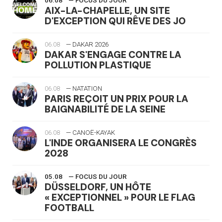
06.08
— FOCUS DU JOUR
AIX-LA-CHAPELLE, UN SITE
D'EXCEPTION QUI RÊVE DES JO
06.08
— DAKAR 2026
DAKAR S'ENGAGE CONTRE LA
POLLUTION PLASTIQUE
06.08
— NATATION
PARIS REÇOIT UN PRIX POUR LA
BAIGNABILITÉ DE LA SEINE
06.08
— CANOË-KAYAK
L'INDE ORGANISERA LE CONGRÈS
2028
05.08
— FOCUS DU JOUR
DÜSSELDORF, UN HÔTE
« EXCEPTIONNEL » POUR LE FLAG
FOOTBALL