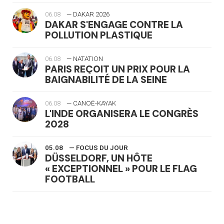
06.08
— DAKAR 2026
DAKAR S'ENGAGE CONTRE LA
POLLUTION PLASTIQUE
06.08
— NATATION
PARIS REÇOIT UN PRIX POUR LA
BAIGNABILITÉ DE LA SEINE
06.08
— CANOË-KAYAK
L'INDE ORGANISERA LE CONGRÈS
2028
05.08
— FOCUS DU JOUR
DÜSSELDORF, UN HÔTE
« EXCEPTIONNEL » POUR LE FLAG
FOOTBALL
05.08
— LUGE
LE RÊVE DE VOIR LA LUGE ALPINE