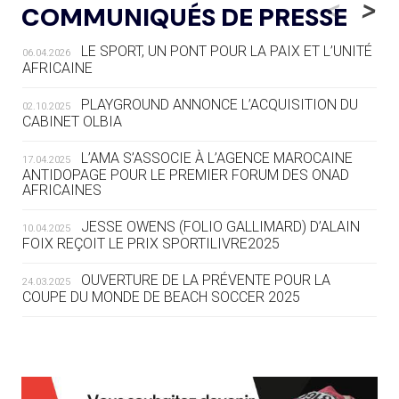
<
>
COMMUNIQUÉS DE PRESSE
AUX JO « N'EST PAS FINI »
LE SPORT, UN PONT POUR LA PAIX ET L’UNITÉ
06.04.2026
05.08
— TIR À L'ARC
AFRICAINE
DES MONDIAUX À BRISBANE SUR LA
ROUTE DES JO 2032
PLAYGROUND ANNONCE L’ACQUISITION DU
02.10.2025
CABINET OLBIA
05.08
— ALPES FRANÇAISES 2030
LE VILLAGE OLYMPIQUE DES ARAVIS
L’AMA S’ASSOCIE À L’AGENCE MAROCAINE
17.04.2025
SE DESSINE
ANTIDOPAGE POUR LE PREMIER FORUM DES ONAD
AFRICAINES
04.08
— FOCUS DU JOUR
JESSE OWENS (FOLIO GALLIMARD) D’ALAIN
10.04.2025
LE COJOP A TROUVÉ SON VILLAGE
FOIX REÇOIT LE PRIX SPORTILIVRE2025
OLYMPIQUE LYONNAIS
OUVERTURE DE LA PRÉVENTE POUR LA
24.03.2025
COUPE DU MONDE DE BEACH SOCCER 2025
04.08
— ALLEMAGNE
« L'ALLEMAGNE PEUT DÉMONTRER
COMMENT ORGANISER DES JO
RESPONSABLES »
L’AMA FÉLICITE RICHARD POUND ET VALÉRIE
24.03.2025
FOURNEYRON, RÉCOMPENSÉS DE L’ORDRE OLYMPIQUE