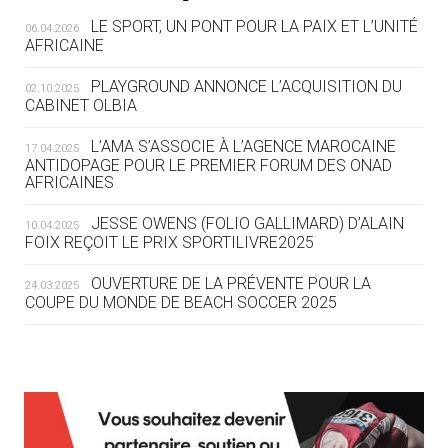
LE SPORT, UN PONT POUR LA PAIX ET L’UNITÉ
06.04.2026
05.08
— TIR À L'ARC
AFRICAINE
DES MONDIAUX À BRISBANE SUR LA
ROUTE DES JO 2032
PLAYGROUND ANNONCE L’ACQUISITION DU
02.10.2025
CABINET OLBIA
05.08
— ALPES FRANÇAISES 2030
LE VILLAGE OLYMPIQUE DES ARAVIS
L’AMA S’ASSOCIE À L’AGENCE MAROCAINE
17.04.2025
SE DESSINE
ANTIDOPAGE POUR LE PREMIER FORUM DES ONAD
AFRICAINES
04.08
— FOCUS DU JOUR
JESSE OWENS (FOLIO GALLIMARD) D’ALAIN
10.04.2025
LE COJOP A TROUVÉ SON VILLAGE
FOIX REÇOIT LE PRIX SPORTILIVRE2025
OLYMPIQUE LYONNAIS
OUVERTURE DE LA PRÉVENTE POUR LA
24.03.2025
COUPE DU MONDE DE BEACH SOCCER 2025
04.08
— ALLEMAGNE
« L'ALLEMAGNE PEUT DÉMONTRER
COMMENT ORGANISER DES JO
RESPONSABLES »
L’AMA FÉLICITE RICHARD POUND ET VALÉRIE
24.03.2025
FOURNEYRON, RÉCOMPENSÉS DE L’ORDRE OLYMPIQUE
L’AMA RECHERCHE DES HÔTES POUR LES
13.03.2025
04.08
— ESCRIME
RÉUNIONS DU CONSEIL DE FONDATION ET DU COMITÉ