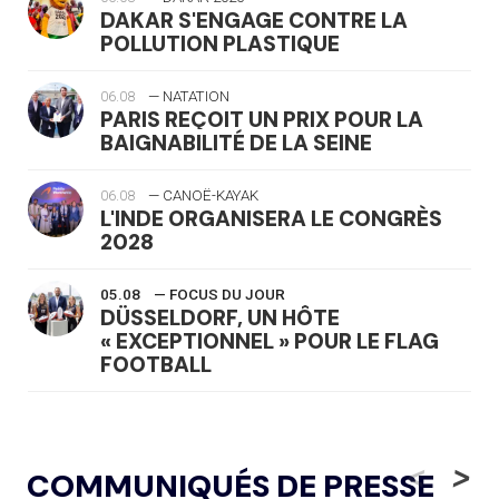
DAKAR S'ENGAGE CONTRE LA
POLLUTION PLASTIQUE
06.08
— NATATION
PARIS REÇOIT UN PRIX POUR LA
BAIGNABILITÉ DE LA SEINE
06.08
— CANOË-KAYAK
L'INDE ORGANISERA LE CONGRÈS
2028
05.08
— FOCUS DU JOUR
DÜSSELDORF, UN HÔTE
« EXCEPTIONNEL » POUR LE FLAG
FOOTBALL
05.08
— LUGE
LE RÊVE DE VOIR LA LUGE ALPINE
<
>
COMMUNIQUÉS DE PRESSE
AUX JO « N'EST PAS FINI »