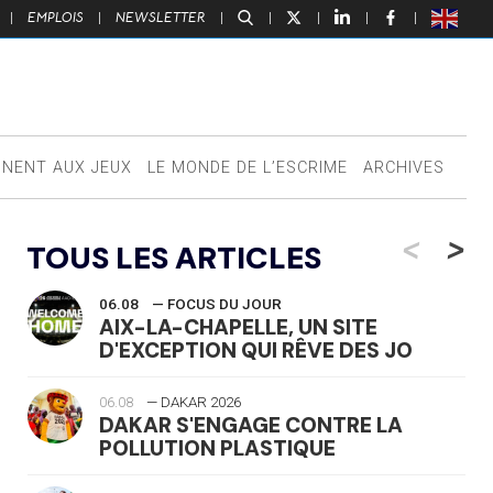
|
EMPLOIS
|
NEWSLETTER
|
|
|
|
|
NNENT AUX JEUX
LE MONDE DE L’ESCRIME
ARCHIVES
<
>
TOUS LES ARTICLES
06.08
— FOCUS DU JOUR
AIX-LA-CHAPELLE, UN SITE
D'EXCEPTION QUI RÊVE DES JO
06.08
— DAKAR 2026
DAKAR S'ENGAGE CONTRE LA
POLLUTION PLASTIQUE