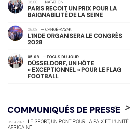
06.08
— NATATION
PARIS REÇOIT UN PRIX POUR LA
BAIGNABILITÉ DE LA SEINE
06.08
— CANOË-KAYAK
L'INDE ORGANISERA LE CONGRÈS
2028
05.08
— FOCUS DU JOUR
DÜSSELDORF, UN HÔTE
« EXCEPTIONNEL » POUR LE FLAG
FOOTBALL
05.08
— LUGE
LE RÊVE DE VOIR LA LUGE ALPINE
<
>
COMMUNIQUÉS DE PRESSE
AUX JO « N'EST PAS FINI »
LE SPORT, UN PONT POUR LA PAIX ET L’UNITÉ
06.04.2026
05.08
— TIR À L'ARC
AFRICAINE
DES MONDIAUX À BRISBANE SUR LA
ROUTE DES JO 2032