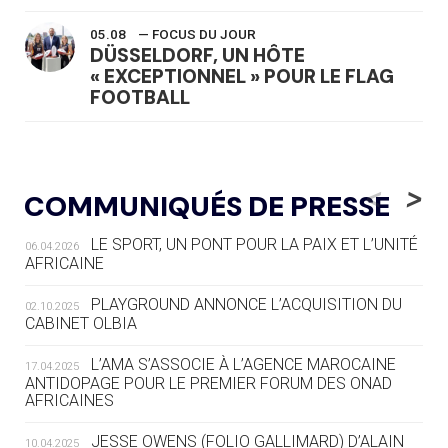
05.08
— FOCUS DU JOUR
DÜSSELDORF, UN HÔTE
« EXCEPTIONNEL » POUR LE FLAG
FOOTBALL
05.08
— LUGE
LE RÊVE DE VOIR LA LUGE ALPINE
<
>
COMMUNIQUÉS DE PRESSE
AUX JO « N'EST PAS FINI »
LE SPORT, UN PONT POUR LA PAIX ET L’UNITÉ
06.04.2026
05.08
— TIR À L'ARC
AFRICAINE
DES MONDIAUX À BRISBANE SUR LA
ROUTE DES JO 2032
PLAYGROUND ANNONCE L’ACQUISITION DU
02.10.2025
CABINET OLBIA
05.08
— ALPES FRANÇAISES 2030
LE VILLAGE OLYMPIQUE DES ARAVIS
L’AMA S’ASSOCIE À L’AGENCE MAROCAINE
17.04.2025
SE DESSINE
ANTIDOPAGE POUR LE PREMIER FORUM DES ONAD
AFRICAINES
04.08
— FOCUS DU JOUR
JESSE OWENS (FOLIO GALLIMARD) D’ALAIN
10.04.2025