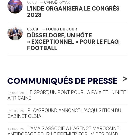
06.08
— CANOË-KAYAK
L'INDE ORGANISERA LE CONGRÈS
2028
05.08
— FOCUS DU JOUR
DÜSSELDORF, UN HÔTE
« EXCEPTIONNEL » POUR LE FLAG
FOOTBALL
05.08
— LUGE
LE RÊVE DE VOIR LA LUGE ALPINE
<
>
COMMUNIQUÉS DE PRESSE
AUX JO « N'EST PAS FINI »
LE SPORT, UN PONT POUR LA PAIX ET L’UNITÉ
06.04.2026
05.08
— TIR À L'ARC
AFRICAINE
DES MONDIAUX À BRISBANE SUR LA
ROUTE DES JO 2032
PLAYGROUND ANNONCE L’ACQUISITION DU
02.10.2025
CABINET OLBIA
05.08
— ALPES FRANÇAISES 2030
LE VILLAGE OLYMPIQUE DES ARAVIS
L’AMA S’ASSOCIE À L’AGENCE MAROCAINE
17.04.2025
SE DESSINE
ANTIDOPAGE POUR LE PREMIER FORUM DES ONAD