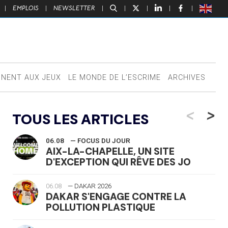
|
EMPLOIS
|
NEWSLETTER
|
|
|
|
|
NNENT AUX JEUX
LE MONDE DE L’ESCRIME
ARCHIVES
<
>
TOUS LES ARTICLES
06.08
— FOCUS DU JOUR
AIX-LA-CHAPELLE, UN SITE
D'EXCEPTION QUI RÊVE DES JO
06.08
— DAKAR 2026
DAKAR S'ENGAGE CONTRE LA
POLLUTION PLASTIQUE