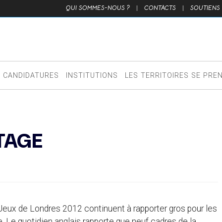
QUI SOMMES-NOUS ?
|
CONTACTS
|
SOUTIENS
CANDIDATURES
INSTITUTIONS
LES TERRITOIRES SE PRE
ITAGE
 Jeux de Londres 2012 continuent à rapporter gros pour les
e. Le quotidien anglais rapporte que neuf cadres de la