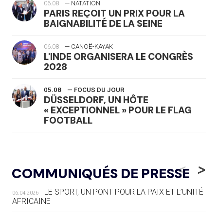
06.08
— NATATION
PARIS REÇOIT UN PRIX POUR LA
BAIGNABILITÉ DE LA SEINE
06.08
— CANOË-KAYAK
L'INDE ORGANISERA LE CONGRÈS
2028
05.08
— FOCUS DU JOUR
DÜSSELDORF, UN HÔTE
« EXCEPTIONNEL » POUR LE FLAG
FOOTBALL
05.08
— LUGE
LE RÊVE DE VOIR LA LUGE ALPINE
<
>
COMMUNIQUÉS DE PRESSE
AUX JO « N'EST PAS FINI »
LE SPORT, UN PONT POUR LA PAIX ET L’UNITÉ
06.04.2026
05.08
— TIR À L'ARC
AFRICAINE
DES MONDIAUX À BRISBANE SUR LA
ROUTE DES JO 2032