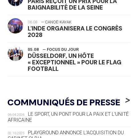
PARIS REÇOIT UN PRIX POUR LA
BAIGNABILITÉ DE LA SEINE
06.08
— CANOË-KAYAK
L'INDE ORGANISERA LE CONGRÈS
2028
05.08
— FOCUS DU JOUR
DÜSSELDORF, UN HÔTE
« EXCEPTIONNEL » POUR LE FLAG
FOOTBALL
05.08
— LUGE
LE RÊVE DE VOIR LA LUGE ALPINE
<
>
COMMUNIQUÉS DE PRESSE
AUX JO « N'EST PAS FINI »
LE SPORT, UN PONT POUR LA PAIX ET L’UNITÉ
06.04.2026
05.08
— TIR À L'ARC
AFRICAINE
DES MONDIAUX À BRISBANE SUR LA
ROUTE DES JO 2032
PLAYGROUND ANNONCE L’ACQUISITION DU
02.10.2025