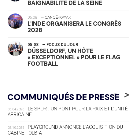
BAIGNABILITÉ DE LA SEINE
06.08
— CANOË-KAYAK
L'INDE ORGANISERA LE CONGRÈS
2028
05.08
— FOCUS DU JOUR
DÜSSELDORF, UN HÔTE
« EXCEPTIONNEL » POUR LE FLAG
FOOTBALL
05.08
— LUGE
LE RÊVE DE VOIR LA LUGE ALPINE
<
>
COMMUNIQUÉS DE PRESSE
AUX JO « N'EST PAS FINI »
LE SPORT, UN PONT POUR LA PAIX ET L’UNITÉ
06.04.2026
05.08
— TIR À L'ARC
AFRICAINE
DES MONDIAUX À BRISBANE SUR LA
ROUTE DES JO 2032
PLAYGROUND ANNONCE L’ACQUISITION DU
02.10.2025
CABINET OLBIA