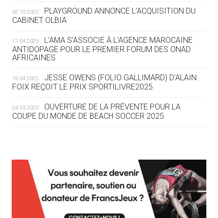
ROUTE DES JO 2032
PLAYGROUND ANNONCE L’ACQUISITION DU
02.10.2025
CABINET OLBIA
05.08
— ALPES FRANÇAISES 2030
LE VILLAGE OLYMPIQUE DES ARAVIS
L’AMA S’ASSOCIE À L’AGENCE MAROCAINE
17.04.2025
SE DESSINE
ANTIDOPAGE POUR LE PREMIER FORUM DES ONAD
AFRICAINES
04.08
— FOCUS DU JOUR
JESSE OWENS (FOLIO GALLIMARD) D’ALAIN
10.04.2025
LE COJOP A TROUVÉ SON VILLAGE
FOIX REÇOIT LE PRIX SPORTILIVRE2025
OLYMPIQUE LYONNAIS
OUVERTURE DE LA PRÉVENTE POUR LA
24.03.2025
COUPE DU MONDE DE BEACH SOCCER 2025
04.08
— ALLEMAGNE
« L'ALLEMAGNE PEUT DÉMONTRER
COMMENT ORGANISER DES JO
RESPONSABLES »
L’AMA FÉLICITE RICHARD POUND ET VALÉRIE
24.03.2025
FOURNEYRON, RÉCOMPENSÉS DE L’ORDRE OLYMPIQUE
L’AMA RECHERCHE DES HÔTES POUR LES
13.03.2025
04.08
— ESCRIME
RÉUNIONS DU CONSEIL DE FONDATION ET DU COMITÉ
LA FIE LANCE LES GRANDES
EXÉCUTIF
MANŒUVRES EN VUE DES JO
APPEL À CANDIDATURES DE L’AMA POUR LES
12.03.2025