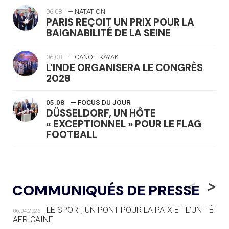
06.08
— NATATION
PARIS REÇOIT UN PRIX POUR LA
BAIGNABILITÉ DE LA SEINE
06.08
— CANOË-KAYAK
L'INDE ORGANISERA LE CONGRÈS
2028
05.08
— FOCUS DU JOUR
DÜSSELDORF, UN HÔTE
« EXCEPTIONNEL » POUR LE FLAG
FOOTBALL
05.08
— LUGE
LE RÊVE DE VOIR LA LUGE ALPINE
<
>
COMMUNIQUÉS DE PRESSE
AUX JO « N'EST PAS FINI »
LE SPORT, UN PONT POUR LA PAIX ET L’UNITÉ
06.04.2026
05.08
— TIR À L'ARC
AFRICAINE
DES MONDIAUX À BRISBANE SUR LA