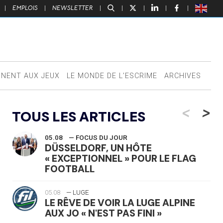
|
EMPLOIS
|
NEWSLETTER
|
|
|
|
|
NNENT AUX JEUX
LE MONDE DE L’ESCRIME
ARCHIVES
<
>
TOUS LES ARTICLES
05.08
— FOCUS DU JOUR
DÜSSELDORF, UN HÔTE
« EXCEPTIONNEL » POUR LE FLAG
FOOTBALL
05.08
— LUGE
LE RÊVE DE VOIR LA LUGE ALPINE
AUX JO « N'EST PAS FINI »