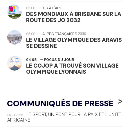
05.08
— TIR À L'ARC
DES MONDIAUX À BRISBANE SUR LA
ROUTE DES JO 2032
05.08
— ALPES FRANÇAISES 2030
LE VILLAGE OLYMPIQUE DES ARAVIS
SE DESSINE
04.08
— FOCUS DU JOUR
LE COJOP A TROUVÉ SON VILLAGE
OLYMPIQUE LYONNAIS
04.08
— ALLEMAGNE
« L'ALLEMAGNE PEUT DÉMONTRER
<
>
COMMUNIQUÉS DE PRESSE
COMMENT ORGANISER DES JO
RESPONSABLES »
LE SPORT, UN PONT POUR LA PAIX ET L’UNITÉ
06.04.2026
AFRICAINE
04.08
— ESCRIME
LA FIE LANCE LES GRANDES