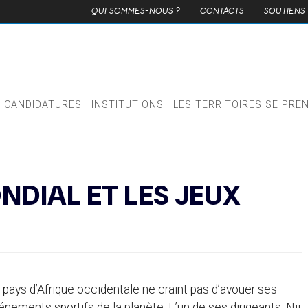
QUI SOMMES-NOUS ?
|
CONTACTS
|
SOUTIENS
CANDIDATURES
INSTITUTIONS
LES TERRITOIRES SE PRE
NDIAL ET LES JEUX
e pays d’Afrique occidentale ne craint pas d’avouer ses
ements sportifs de la planète. L’un de ses dirigeants, Nii