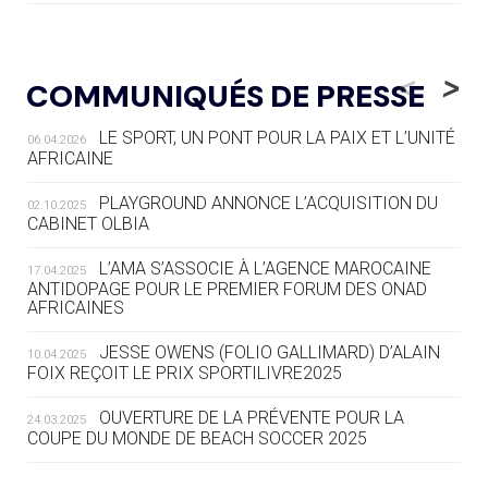
05.08
— LUGE
LE RÊVE DE VOIR LA LUGE ALPINE
<
>
COMMUNIQUÉS DE PRESSE
AUX JO « N'EST PAS FINI »
LE SPORT, UN PONT POUR LA PAIX ET L’UNITÉ
06.04.2026
05.08
— TIR À L'ARC
AFRICAINE
DES MONDIAUX À BRISBANE SUR LA
ROUTE DES JO 2032
PLAYGROUND ANNONCE L’ACQUISITION DU
02.10.2025
CABINET OLBIA
05.08
— ALPES FRANÇAISES 2030
LE VILLAGE OLYMPIQUE DES ARAVIS
L’AMA S’ASSOCIE À L’AGENCE MAROCAINE
17.04.2025
SE DESSINE
ANTIDOPAGE POUR LE PREMIER FORUM DES ONAD
AFRICAINES
04.08
— FOCUS DU JOUR
JESSE OWENS (FOLIO GALLIMARD) D’ALAIN
10.04.2025
LE COJOP A TROUVÉ SON VILLAGE
FOIX REÇOIT LE PRIX SPORTILIVRE2025
OLYMPIQUE LYONNAIS
OUVERTURE DE LA PRÉVENTE POUR LA
24.03.2025
COUPE DU MONDE DE BEACH SOCCER 2025
04.08
— ALLEMAGNE
« L'ALLEMAGNE PEUT DÉMONTRER
COMMENT ORGANISER DES JO