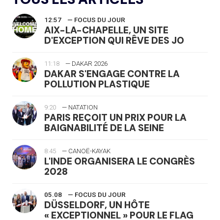
12:57
— FOCUS DU JOUR
AIX-LA-CHAPELLE, UN SITE
D'EXCEPTION QUI RÊVE DES JO
11:18
— DAKAR 2026
DAKAR S'ENGAGE CONTRE LA
POLLUTION PLASTIQUE
9:20
— NATATION
PARIS REÇOIT UN PRIX POUR LA
BAIGNABILITÉ DE LA SEINE
8:45
— CANOË-KAYAK
L'INDE ORGANISERA LE CONGRÈS
2028
05.08
— FOCUS DU JOUR
DÜSSELDORF, UN HÔTE
« EXCEPTIONNEL » POUR LE FLAG