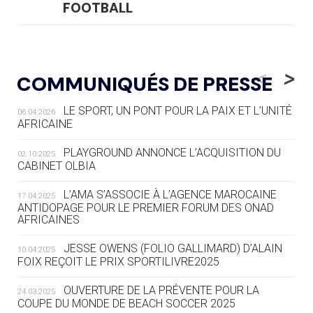
FOOTBALL
05.08
— LUGE
LE RÊVE DE VOIR LA LUGE ALPINE
<
>
COMMUNIQUÉS DE PRESSE
AUX JO « N'EST PAS FINI »
LE SPORT, UN PONT POUR LA PAIX ET L’UNITÉ
06.04.2026
05.08
— TIR À L'ARC
AFRICAINE
DES MONDIAUX À BRISBANE SUR LA
ROUTE DES JO 2032
PLAYGROUND ANNONCE L’ACQUISITION DU
02.10.2025
CABINET OLBIA
05.08
— ALPES FRANÇAISES 2030
LE VILLAGE OLYMPIQUE DES ARAVIS
L’AMA S’ASSOCIE À L’AGENCE MAROCAINE
17.04.2025
SE DESSINE
ANTIDOPAGE POUR LE PREMIER FORUM DES ONAD
AFRICAINES
04.08
— FOCUS DU JOUR
JESSE OWENS (FOLIO GALLIMARD) D’ALAIN
10.04.2025
LE COJOP A TROUVÉ SON VILLAGE
FOIX REÇOIT LE PRIX SPORTILIVRE2025
OLYMPIQUE LYONNAIS
OUVERTURE DE LA PRÉVENTE POUR LA
24.03.2025
COUPE DU MONDE DE BEACH SOCCER 2025
04.08
— ALLEMAGNE