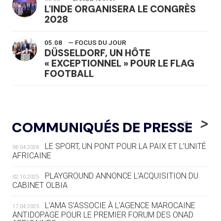
L'INDE ORGANISERA LE CONGRÈS
2028
05.08
— FOCUS DU JOUR
DÜSSELDORF, UN HÔTE
« EXCEPTIONNEL » POUR LE FLAG
FOOTBALL
05.08
— LUGE
LE RÊVE DE VOIR LA LUGE ALPINE
<
>
COMMUNIQUÉS DE PRESSE
AUX JO « N'EST PAS FINI »
LE SPORT, UN PONT POUR LA PAIX ET L’UNITÉ
06.04.2026
05.08
— TIR À L'ARC
AFRICAINE
DES MONDIAUX À BRISBANE SUR LA
ROUTE DES JO 2032
PLAYGROUND ANNONCE L’ACQUISITION DU
02.10.2025
CABINET OLBIA
05.08
— ALPES FRANÇAISES 2030
LE VILLAGE OLYMPIQUE DES ARAVIS
L’AMA S’ASSOCIE À L’AGENCE MAROCAINE
17.04.2025
SE DESSINE
ANTIDOPAGE POUR LE PREMIER FORUM DES ONAD