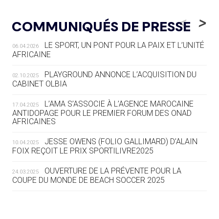
05.08
— LUGE
LE RÊVE DE VOIR LA LUGE ALPINE
<
>
COMMUNIQUÉS DE PRESSE
AUX JO « N'EST PAS FINI »
LE SPORT, UN PONT POUR LA PAIX ET L’UNITÉ
06.04.2026
05.08
— TIR À L'ARC
AFRICAINE
DES MONDIAUX À BRISBANE SUR LA
ROUTE DES JO 2032
PLAYGROUND ANNONCE L’ACQUISITION DU
02.10.2025
CABINET OLBIA
05.08
— ALPES FRANÇAISES 2030
LE VILLAGE OLYMPIQUE DES ARAVIS
L’AMA S’ASSOCIE À L’AGENCE MAROCAINE
17.04.2025
SE DESSINE
ANTIDOPAGE POUR LE PREMIER FORUM DES ONAD
AFRICAINES
04.08
— FOCUS DU JOUR
JESSE OWENS (FOLIO GALLIMARD) D’ALAIN
10.04.2025
LE COJOP A TROUVÉ SON VILLAGE
FOIX REÇOIT LE PRIX SPORTILIVRE2025
OLYMPIQUE LYONNAIS
OUVERTURE DE LA PRÉVENTE POUR LA
24.03.2025
COUPE DU MONDE DE BEACH SOCCER 2025
04.08
— ALLEMAGNE
« L'ALLEMAGNE PEUT DÉMONTRER
COMMENT ORGANISER DES JO
RESPONSABLES »
L’AMA FÉLICITE RICHARD POUND ET VALÉRIE
24.03.2025
FOURNEYRON, RÉCOMPENSÉS DE L’ORDRE OLYMPIQUE