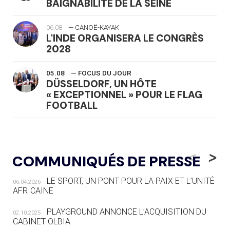
BAIGNABILITÉ DE LA SEINE
06.08
— CANOË-KAYAK
L'INDE ORGANISERA LE CONGRÈS
2028
05.08
— FOCUS DU JOUR
DÜSSELDORF, UN HÔTE
« EXCEPTIONNEL » POUR LE FLAG
FOOTBALL
05.08
— LUGE
LE RÊVE DE VOIR LA LUGE ALPINE
<
>
COMMUNIQUÉS DE PRESSE
AUX JO « N'EST PAS FINI »
LE SPORT, UN PONT POUR LA PAIX ET L’UNITÉ
06.04.2026
05.08
— TIR À L'ARC
AFRICAINE
DES MONDIAUX À BRISBANE SUR LA
ROUTE DES JO 2032
PLAYGROUND ANNONCE L’ACQUISITION DU
02.10.2025
CABINET OLBIA