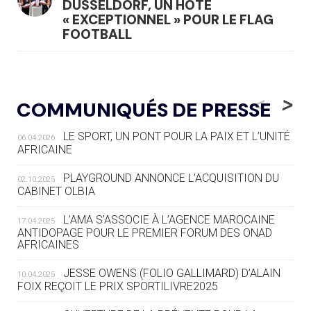
DÜSSELDORF, UN HÔTE
« EXCEPTIONNEL » POUR LE FLAG
FOOTBALL
05.08
— LUGE
LE RÊVE DE VOIR LA LUGE ALPINE
<
>
COMMUNIQUÉS DE PRESSE
AUX JO « N'EST PAS FINI »
LE SPORT, UN PONT POUR LA PAIX ET L’UNITÉ
06.04.2026
05.08
— TIR À L'ARC
AFRICAINE
DES MONDIAUX À BRISBANE SUR LA
ROUTE DES JO 2032
PLAYGROUND ANNONCE L’ACQUISITION DU
02.10.2025
CABINET OLBIA
05.08
— ALPES FRANÇAISES 2030
LE VILLAGE OLYMPIQUE DES ARAVIS
L’AMA S’ASSOCIE À L’AGENCE MAROCAINE
17.04.2025
SE DESSINE
ANTIDOPAGE POUR LE PREMIER FORUM DES ONAD
AFRICAINES
04.08
— FOCUS DU JOUR
JESSE OWENS (FOLIO GALLIMARD) D’ALAIN
10.04.2025
LE COJOP A TROUVÉ SON VILLAGE
FOIX REÇOIT LE PRIX SPORTILIVRE2025
OLYMPIQUE LYONNAIS