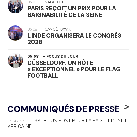
06.08
— NATATION
PARIS REÇOIT UN PRIX POUR LA
BAIGNABILITÉ DE LA SEINE
06.08
— CANOË-KAYAK
L'INDE ORGANISERA LE CONGRÈS
2028
05.08
— FOCUS DU JOUR
DÜSSELDORF, UN HÔTE
« EXCEPTIONNEL » POUR LE FLAG
FOOTBALL
05.08
— LUGE
LE RÊVE DE VOIR LA LUGE ALPINE
<
>
COMMUNIQUÉS DE PRESSE
AUX JO « N'EST PAS FINI »
LE SPORT, UN PONT POUR LA PAIX ET L’UNITÉ
06.04.2026
05.08
— TIR À L'ARC
AFRICAINE
DES MONDIAUX À BRISBANE SUR LA
ROUTE DES JO 2032