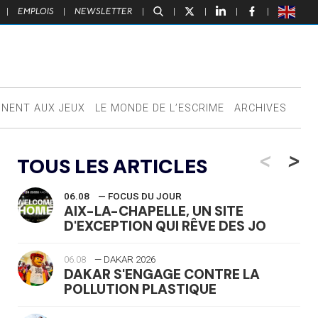
|
EMPLOIS
|
NEWSLETTER
|
|
|
|
|
NNENT AUX JEUX
LE MONDE DE L’ESCRIME
ARCHIVES
<
>
TOUS LES ARTICLES
06.08
— FOCUS DU JOUR
AIX-LA-CHAPELLE, UN SITE
D'EXCEPTION QUI RÊVE DES JO
06.08
— DAKAR 2026
DAKAR S'ENGAGE CONTRE LA
POLLUTION PLASTIQUE