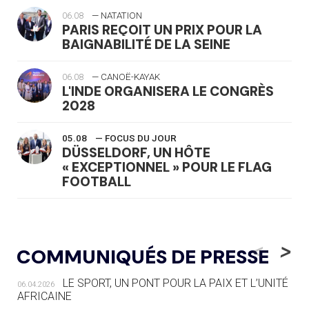
06.08
— NATATION
PARIS REÇOIT UN PRIX POUR LA
BAIGNABILITÉ DE LA SEINE
06.08
— CANOË-KAYAK
L'INDE ORGANISERA LE CONGRÈS
2028
05.08
— FOCUS DU JOUR
DÜSSELDORF, UN HÔTE
« EXCEPTIONNEL » POUR LE FLAG
FOOTBALL
05.08
— LUGE
LE RÊVE DE VOIR LA LUGE ALPINE
<
>
COMMUNIQUÉS DE PRESSE
AUX JO « N'EST PAS FINI »
LE SPORT, UN PONT POUR LA PAIX ET L’UNITÉ
06.04.2026
05.08
— TIR À L'ARC
AFRICAINE
DES MONDIAUX À BRISBANE SUR LA