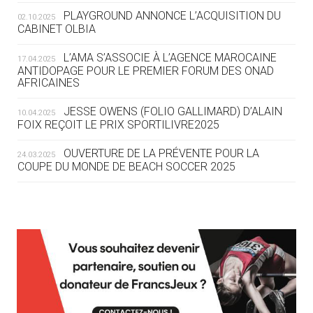
ROUTE DES JO 2032
PLAYGROUND ANNONCE L’ACQUISITION DU
02.10.2025
CABINET OLBIA
05.08
— ALPES FRANÇAISES 2030
LE VILLAGE OLYMPIQUE DES ARAVIS
L’AMA S’ASSOCIE À L’AGENCE MAROCAINE
17.04.2025
SE DESSINE
ANTIDOPAGE POUR LE PREMIER FORUM DES ONAD
AFRICAINES
04.08
— FOCUS DU JOUR
JESSE OWENS (FOLIO GALLIMARD) D’ALAIN
10.04.2025
LE COJOP A TROUVÉ SON VILLAGE
FOIX REÇOIT LE PRIX SPORTILIVRE2025
OLYMPIQUE LYONNAIS
OUVERTURE DE LA PRÉVENTE POUR LA
24.03.2025
COUPE DU MONDE DE BEACH SOCCER 2025
04.08
— ALLEMAGNE
« L'ALLEMAGNE PEUT DÉMONTRER
COMMENT ORGANISER DES JO
RESPONSABLES »
L’AMA FÉLICITE RICHARD POUND ET VALÉRIE
24.03.2025
FOURNEYRON, RÉCOMPENSÉS DE L’ORDRE OLYMPIQUE
L’AMA RECHERCHE DES HÔTES POUR LES
13.03.2025
04.08
— ESCRIME
RÉUNIONS DU CONSEIL DE FONDATION ET DU COMITÉ
LA FIE LANCE LES GRANDES
EXÉCUTIF
MANŒUVRES EN VUE DES JO
APPEL À CANDIDATURES DE L’AMA POUR LES
12.03.2025