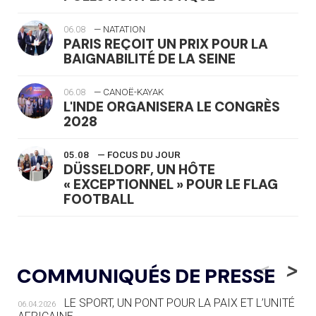
06.08
— NATATION
PARIS REÇOIT UN PRIX POUR LA
BAIGNABILITÉ DE LA SEINE
06.08
— CANOË-KAYAK
L'INDE ORGANISERA LE CONGRÈS
2028
05.08
— FOCUS DU JOUR
DÜSSELDORF, UN HÔTE
« EXCEPTIONNEL » POUR LE FLAG
FOOTBALL
05.08
— LUGE
LE RÊVE DE VOIR LA LUGE ALPINE
<
>
COMMUNIQUÉS DE PRESSE
AUX JO « N'EST PAS FINI »
LE SPORT, UN PONT POUR LA PAIX ET L’UNITÉ
06.04.2026
05.08
— TIR À L'ARC