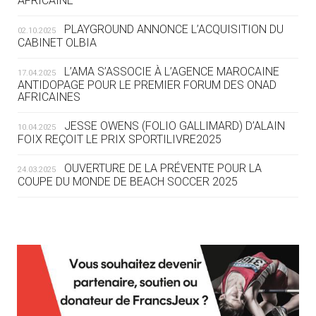
AFRICAINE
DES MONDIAUX À BRISBANE SUR LA
ROUTE DES JO 2032
PLAYGROUND ANNONCE L’ACQUISITION DU
02.10.2025
CABINET OLBIA
05.08
— ALPES FRANÇAISES 2030
LE VILLAGE OLYMPIQUE DES ARAVIS
L’AMA S’ASSOCIE À L’AGENCE MAROCAINE
17.04.2025
SE DESSINE
ANTIDOPAGE POUR LE PREMIER FORUM DES ONAD
AFRICAINES
04.08
— FOCUS DU JOUR
JESSE OWENS (FOLIO GALLIMARD) D’ALAIN
10.04.2025
LE COJOP A TROUVÉ SON VILLAGE
FOIX REÇOIT LE PRIX SPORTILIVRE2025
OLYMPIQUE LYONNAIS
OUVERTURE DE LA PRÉVENTE POUR LA
24.03.2025
COUPE DU MONDE DE BEACH SOCCER 2025
04.08
— ALLEMAGNE
« L'ALLEMAGNE PEUT DÉMONTRER
COMMENT ORGANISER DES JO
RESPONSABLES »
L’AMA FÉLICITE RICHARD POUND ET VALÉRIE
24.03.2025
FOURNEYRON, RÉCOMPENSÉS DE L’ORDRE OLYMPIQUE
L’AMA RECHERCHE DES HÔTES POUR LES
13.03.2025
04.08
— ESCRIME
RÉUNIONS DU CONSEIL DE FONDATION ET DU COMITÉ
LA FIE LANCE LES GRANDES
EXÉCUTIF
MANŒUVRES EN VUE DES JO