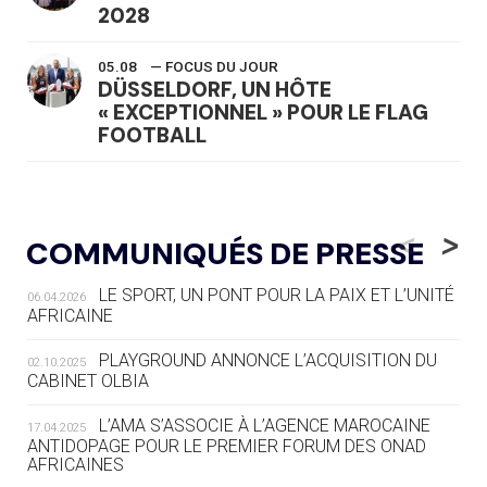
2028
05.08
— FOCUS DU JOUR
DÜSSELDORF, UN HÔTE
« EXCEPTIONNEL » POUR LE FLAG
FOOTBALL
05.08
— LUGE
LE RÊVE DE VOIR LA LUGE ALPINE
<
>
COMMUNIQUÉS DE PRESSE
AUX JO « N'EST PAS FINI »
LE SPORT, UN PONT POUR LA PAIX ET L’UNITÉ
06.04.2026
05.08
— TIR À L'ARC
AFRICAINE
DES MONDIAUX À BRISBANE SUR LA
ROUTE DES JO 2032
PLAYGROUND ANNONCE L’ACQUISITION DU
02.10.2025
CABINET OLBIA
05.08
— ALPES FRANÇAISES 2030
LE VILLAGE OLYMPIQUE DES ARAVIS
L’AMA S’ASSOCIE À L’AGENCE MAROCAINE
17.04.2025
SE DESSINE
ANTIDOPAGE POUR LE PREMIER FORUM DES ONAD
AFRICAINES