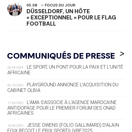
05.08
— FOCUS DU JOUR
DÜSSELDORF, UN HÔTE
« EXCEPTIONNEL » POUR LE FLAG
FOOTBALL
05.08
— LUGE
LE RÊVE DE VOIR LA LUGE ALPINE
<
>
COMMUNIQUÉS DE PRESSE
AUX JO « N'EST PAS FINI »
LE SPORT, UN PONT POUR LA PAIX ET L’UNITÉ
06.04.2026
05.08
— TIR À L'ARC
AFRICAINE
DES MONDIAUX À BRISBANE SUR LA
ROUTE DES JO 2032
PLAYGROUND ANNONCE L’ACQUISITION DU
02.10.2025
CABINET OLBIA
05.08
— ALPES FRANÇAISES 2030
LE VILLAGE OLYMPIQUE DES ARAVIS
L’AMA S’ASSOCIE À L’AGENCE MAROCAINE
17.04.2025
SE DESSINE
ANTIDOPAGE POUR LE PREMIER FORUM DES ONAD
AFRICAINES
04.08
— FOCUS DU JOUR
JESSE OWENS (FOLIO GALLIMARD) D’ALAIN
10.04.2025
LE COJOP A TROUVÉ SON VILLAGE
FOIX REÇOIT LE PRIX SPORTILIVRE2025