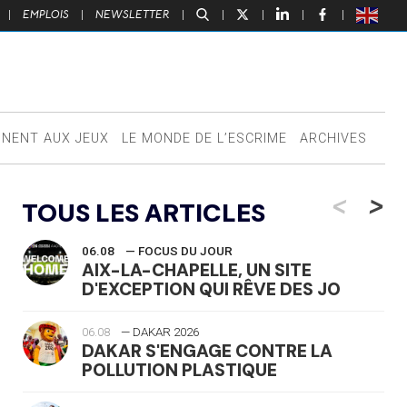
|
EMPLOIS
|
NEWSLETTER
|
|
|
|
|
NNENT AUX JEUX
LE MONDE DE L’ESCRIME
ARCHIVES
<
>
TOUS LES ARTICLES
06.08
— FOCUS DU JOUR
AIX-LA-CHAPELLE, UN SITE
D'EXCEPTION QUI RÊVE DES JO
06.08
— DAKAR 2026
DAKAR S'ENGAGE CONTRE LA
POLLUTION PLASTIQUE