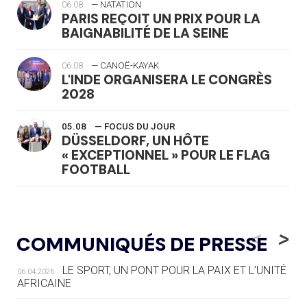
06.08
— NATATION
PARIS REÇOIT UN PRIX POUR LA
BAIGNABILITÉ DE LA SEINE
06.08
— CANOË-KAYAK
L'INDE ORGANISERA LE CONGRÈS
2028
05.08
— FOCUS DU JOUR
DÜSSELDORF, UN HÔTE
« EXCEPTIONNEL » POUR LE FLAG
FOOTBALL
05.08
— LUGE
LE RÊVE DE VOIR LA LUGE ALPINE
<
>
COMMUNIQUÉS DE PRESSE
AUX JO « N'EST PAS FINI »
LE SPORT, UN PONT POUR LA PAIX ET L’UNITÉ
06.04.2026
05.08
— TIR À L'ARC
AFRICAINE
DES MONDIAUX À BRISBANE SUR LA
ROUTE DES JO 2032