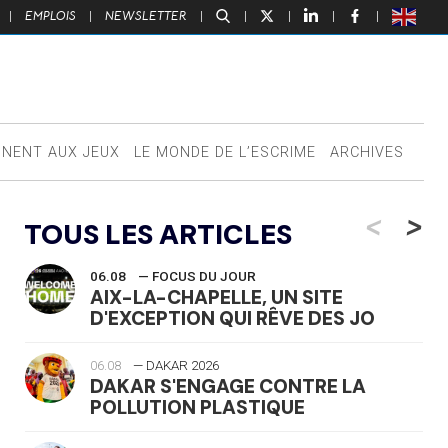
|
EMPLOIS
|
NEWSLETTER
|
|
|
|
|
NNENT AUX JEUX
LE MONDE DE L’ESCRIME
ARCHIVES
<
>
TOUS LES ARTICLES
06.08
— FOCUS DU JOUR
AIX-LA-CHAPELLE, UN SITE
D'EXCEPTION QUI RÊVE DES JO
06.08
— DAKAR 2026
DAKAR S'ENGAGE CONTRE LA
POLLUTION PLASTIQUE