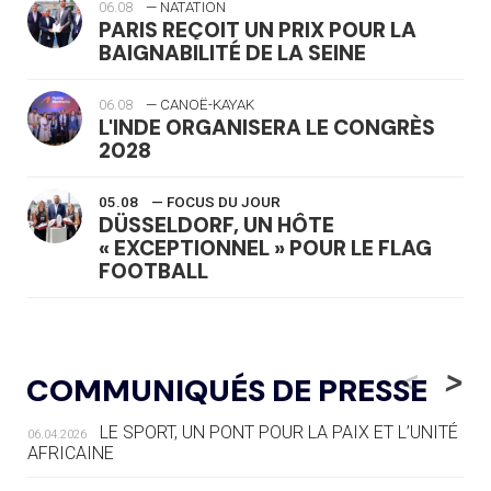
06.08
— NATATION
PARIS REÇOIT UN PRIX POUR LA
BAIGNABILITÉ DE LA SEINE
06.08
— CANOË-KAYAK
L'INDE ORGANISERA LE CONGRÈS
2028
05.08
— FOCUS DU JOUR
DÜSSELDORF, UN HÔTE
« EXCEPTIONNEL » POUR LE FLAG
FOOTBALL
05.08
— LUGE
LE RÊVE DE VOIR LA LUGE ALPINE
<
>
COMMUNIQUÉS DE PRESSE
AUX JO « N'EST PAS FINI »
LE SPORT, UN PONT POUR LA PAIX ET L’UNITÉ
06.04.2026
05.08
— TIR À L'ARC
AFRICAINE
DES MONDIAUX À BRISBANE SUR LA
ROUTE DES JO 2032