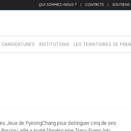
QUI SOMMES-NOUS ?
|
CONTACTS
|
SOUTIENS
CANDIDATURES
INSTITUTIONS
LES TERRITOIRES SE PRE
des Jeux de PyeongChang pour distinguer cinq de ses
 Bouzou, elle a invité l’Américaine Tracy Evans (ski