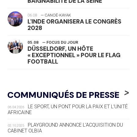
BAIGNABILITÉ DE LA SEINE
06.08
— CANOË-KAYAK
L'INDE ORGANISERA LE CONGRÈS
2028
05.08
— FOCUS DU JOUR
DÜSSELDORF, UN HÔTE
« EXCEPTIONNEL » POUR LE FLAG
FOOTBALL
05.08
— LUGE
LE RÊVE DE VOIR LA LUGE ALPINE
<
>
COMMUNIQUÉS DE PRESSE
AUX JO « N'EST PAS FINI »
LE SPORT, UN PONT POUR LA PAIX ET L’UNITÉ
06.04.2026
05.08
— TIR À L'ARC
AFRICAINE
DES MONDIAUX À BRISBANE SUR LA
ROUTE DES JO 2032
PLAYGROUND ANNONCE L’ACQUISITION DU
02.10.2025
CABINET OLBIA
05.08
— ALPES FRANÇAISES 2030