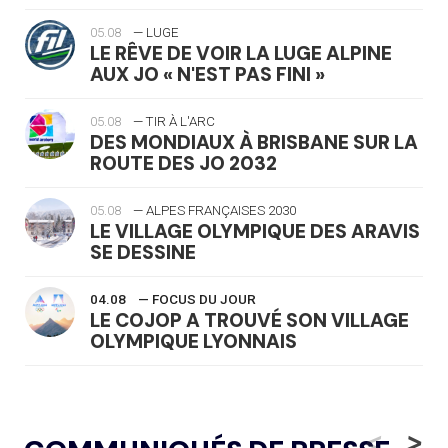
05.08
— LUGE
LE RÊVE DE VOIR LA LUGE ALPINE
AUX JO « N'EST PAS FINI »
05.08
— TIR À L'ARC
DES MONDIAUX À BRISBANE SUR LA
ROUTE DES JO 2032
05.08
— ALPES FRANÇAISES 2030
LE VILLAGE OLYMPIQUE DES ARAVIS
SE DESSINE
04.08
— FOCUS DU JOUR
LE COJOP A TROUVÉ SON VILLAGE
OLYMPIQUE LYONNAIS
04.08
— ALLEMAGNE
« L'ALLEMAGNE PEUT DÉMONTRER
<
>