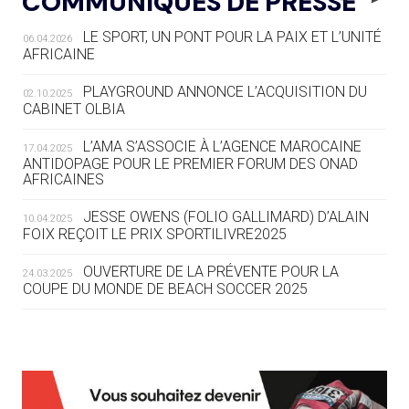
COMMUNIQUÉS DE PRESSE
COMMENT ORGANISER DES JO
RESPONSABLES »
LE SPORT, UN PONT POUR LA PAIX ET L’UNITÉ
06.04.2026
AFRICAINE
04.08
— ESCRIME
LA FIE LANCE LES GRANDES
PLAYGROUND ANNONCE L’ACQUISITION DU
02.10.2025
MANŒUVRES EN VUE DES JO
CABINET OLBIA
04.08
— DAKAR 2026
L’AMA S’ASSOCIE À L’AGENCE MAROCAINE
17.04.2025
DES FRESQUES CÉLÈBRENT LES JOJ
ANTIDOPAGE POUR LE PREMIER FORUM DES ONAD
AFRICAINES
03.08
—
JESSE OWENS (FOLIO GALLIMARD) D’ALAIN
10.04.2025
« PARIS 2024 M'A INSPIRÉ POUR
FOIX REÇOIT LE PRIX SPORTILIVRE2025
CRÉER UN PERSONNAGE »
OUVERTURE DE LA PRÉVENTE POUR LA
24.03.2025
COUPE DU MONDE DE BEACH SOCCER 2025
03.08
— CROATIE
JOSIP VARVODIC ÉLU PRÉSIDENT
DU CNO
L’AMA FÉLICITE RICHARD POUND ET VALÉRIE
24.03.2025
FOURNEYRON, RÉCOMPENSÉS DE L’ORDRE OLYMPIQUE
03.08
— DAKAR 2026
L’AMA RECHERCHE DES HÔTES POUR LES
13.03.2025
ON CONNAÎT LA PREMIÈRE