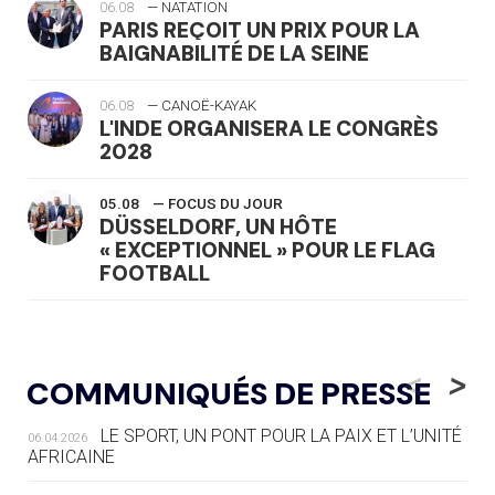
06.08
— NATATION
PARIS REÇOIT UN PRIX POUR LA
BAIGNABILITÉ DE LA SEINE
06.08
— CANOË-KAYAK
L'INDE ORGANISERA LE CONGRÈS
2028
05.08
— FOCUS DU JOUR
DÜSSELDORF, UN HÔTE
« EXCEPTIONNEL » POUR LE FLAG
FOOTBALL
05.08
— LUGE
LE RÊVE DE VOIR LA LUGE ALPINE
<
>
COMMUNIQUÉS DE PRESSE
AUX JO « N'EST PAS FINI »
LE SPORT, UN PONT POUR LA PAIX ET L’UNITÉ
06.04.2026
05.08
— TIR À L'ARC
AFRICAINE
DES MONDIAUX À BRISBANE SUR LA
ROUTE DES JO 2032