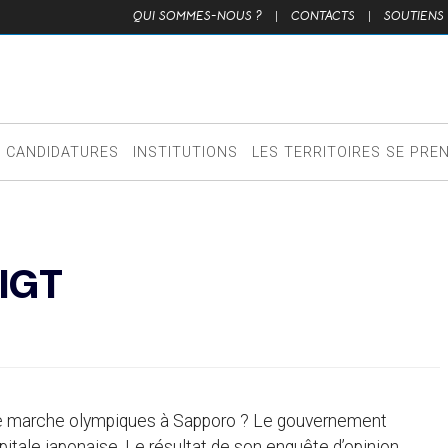
QUI SOMMES-NOUS ?
|
CONTACTS
|
SOUTIENS
CANDIDATURES
INSTITUTIONS
LES TERRITOIRES SE PRE
IGT
s de marche olympiques à Sapporo ? Le gouvernement
pitale japonaise. Le résultat de son enquête d’opinion,