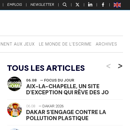
|
EMPLOIS
|
NEWSLETTER
|
|
|
|
|
NNENT AUX JEUX
LE MONDE DE L’ESCRIME
ARCHIVES
<
>
TOUS LES ARTICLES
06.08
— FOCUS DU JOUR
AIX-LA-CHAPELLE, UN SITE
D'EXCEPTION QUI RÊVE DES JO
06.08
— DAKAR 2026
DAKAR S'ENGAGE CONTRE LA
POLLUTION PLASTIQUE