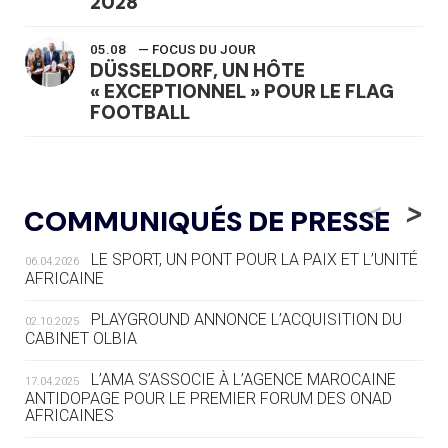
2028
05.08
— FOCUS DU JOUR
DÜSSELDORF, UN HÔTE
« EXCEPTIONNEL » POUR LE FLAG
FOOTBALL
05.08
— LUGE
LE RÊVE DE VOIR LA LUGE ALPINE
<
>
COMMUNIQUÉS DE PRESSE
AUX JO « N'EST PAS FINI »
LE SPORT, UN PONT POUR LA PAIX ET L’UNITÉ
06.04.2026
05.08
— TIR À L'ARC
AFRICAINE
DES MONDIAUX À BRISBANE SUR LA
ROUTE DES JO 2032
PLAYGROUND ANNONCE L’ACQUISITION DU
02.10.2025
CABINET OLBIA
05.08
— ALPES FRANÇAISES 2030
LE VILLAGE OLYMPIQUE DES ARAVIS
L’AMA S’ASSOCIE À L’AGENCE MAROCAINE
17.04.2025
SE DESSINE
ANTIDOPAGE POUR LE PREMIER FORUM DES ONAD
AFRICAINES
04.08
— FOCUS DU JOUR