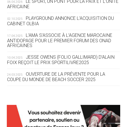
LE SPORT, UN PONT POUR LA PAIX ET L’UNITÉ
06.04.2026
05.08
— TIR À L'ARC
AFRICAINE
DES MONDIAUX À BRISBANE SUR LA
ROUTE DES JO 2032
PLAYGROUND ANNONCE L’ACQUISITION DU
02.10.2025
CABINET OLBIA
05.08
— ALPES FRANÇAISES 2030
LE VILLAGE OLYMPIQUE DES ARAVIS
L’AMA S’ASSOCIE À L’AGENCE MAROCAINE
17.04.2025
SE DESSINE
ANTIDOPAGE POUR LE PREMIER FORUM DES ONAD
AFRICAINES
04.08
— FOCUS DU JOUR
JESSE OWENS (FOLIO GALLIMARD) D’ALAIN
10.04.2025
LE COJOP A TROUVÉ SON VILLAGE
FOIX REÇOIT LE PRIX SPORTILIVRE2025
OLYMPIQUE LYONNAIS
OUVERTURE DE LA PRÉVENTE POUR LA
24.03.2025
COUPE DU MONDE DE BEACH SOCCER 2025
04.08
— ALLEMAGNE
« L'ALLEMAGNE PEUT DÉMONTRER
COMMENT ORGANISER DES JO
RESPONSABLES »
L’AMA FÉLICITE RICHARD POUND ET VALÉRIE
24.03.2025
FOURNEYRON, RÉCOMPENSÉS DE L’ORDRE OLYMPIQUE
L’AMA RECHERCHE DES HÔTES POUR LES
13.03.2025
04.08
— ESCRIME
RÉUNIONS DU CONSEIL DE FONDATION ET DU COMITÉ
LA FIE LANCE LES GRANDES
EXÉCUTIF