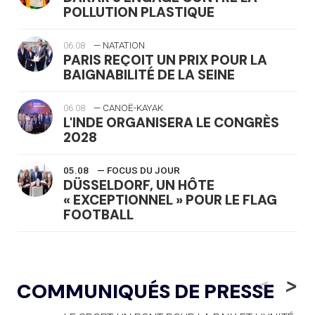
POLLUTION PLASTIQUE
06.08
— NATATION
PARIS REÇOIT UN PRIX POUR LA
BAIGNABILITÉ DE LA SEINE
06.08
— CANOË-KAYAK
L'INDE ORGANISERA LE CONGRÈS
2028
05.08
— FOCUS DU JOUR
DÜSSELDORF, UN HÔTE
« EXCEPTIONNEL » POUR LE FLAG
FOOTBALL
05.08
— LUGE
LE RÊVE DE VOIR LA LUGE ALPINE
<
>
COMMUNIQUÉS DE PRESSE
AUX JO « N'EST PAS FINI »