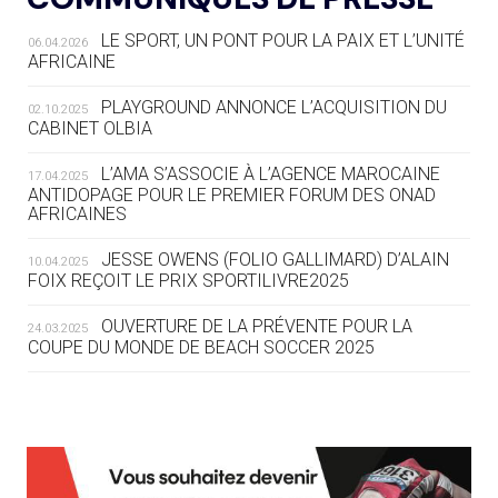
LE SPORT, UN PONT POUR LA PAIX ET L’UNITÉ
06.04.2026
05.08
— TIR À L'ARC
AFRICAINE
DES MONDIAUX À BRISBANE SUR LA
ROUTE DES JO 2032
PLAYGROUND ANNONCE L’ACQUISITION DU
02.10.2025
CABINET OLBIA
05.08
— ALPES FRANÇAISES 2030
LE VILLAGE OLYMPIQUE DES ARAVIS
L’AMA S’ASSOCIE À L’AGENCE MAROCAINE
17.04.2025
SE DESSINE
ANTIDOPAGE POUR LE PREMIER FORUM DES ONAD
AFRICAINES
04.08
— FOCUS DU JOUR
JESSE OWENS (FOLIO GALLIMARD) D’ALAIN
10.04.2025
LE COJOP A TROUVÉ SON VILLAGE
FOIX REÇOIT LE PRIX SPORTILIVRE2025
OLYMPIQUE LYONNAIS
OUVERTURE DE LA PRÉVENTE POUR LA
24.03.2025
COUPE DU MONDE DE BEACH SOCCER 2025
04.08
— ALLEMAGNE
« L'ALLEMAGNE PEUT DÉMONTRER
COMMENT ORGANISER DES JO
RESPONSABLES »
L’AMA FÉLICITE RICHARD POUND ET VALÉRIE
24.03.2025
FOURNEYRON, RÉCOMPENSÉS DE L’ORDRE OLYMPIQUE
L’AMA RECHERCHE DES HÔTES POUR LES
13.03.2025
04.08
— ESCRIME