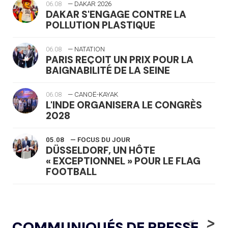
06.08
— DAKAR 2026
DAKAR S'ENGAGE CONTRE LA
POLLUTION PLASTIQUE
06.08
— NATATION
PARIS REÇOIT UN PRIX POUR LA
BAIGNABILITÉ DE LA SEINE
06.08
— CANOË-KAYAK
L'INDE ORGANISERA LE CONGRÈS
2028
05.08
— FOCUS DU JOUR
DÜSSELDORF, UN HÔTE
« EXCEPTIONNEL » POUR LE FLAG
FOOTBALL
05.08
— LUGE
LE RÊVE DE VOIR LA LUGE ALPINE
<
>
COMMUNIQUÉS DE PRESSE
AUX JO « N'EST PAS FINI »