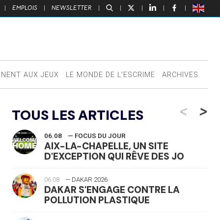
|
EMPLOIS
|
NEWSLETTER
|
|
|
|
|
NNENT AUX JEUX
LE MONDE DE L’ESCRIME
ARCHIVES
<
>
TOUS LES ARTICLES
06.08
— FOCUS DU JOUR
AIX-LA-CHAPELLE, UN SITE
D'EXCEPTION QUI RÊVE DES JO
06.08
— DAKAR 2026
DAKAR S'ENGAGE CONTRE LA
POLLUTION PLASTIQUE