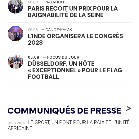
06.08
— NATATION
PARIS REÇOIT UN PRIX POUR LA
BAIGNABILITÉ DE LA SEINE
06.08
— CANOË-KAYAK
L'INDE ORGANISERA LE CONGRÈS
2028
05.08
— FOCUS DU JOUR
DÜSSELDORF, UN HÔTE
« EXCEPTIONNEL » POUR LE FLAG
FOOTBALL
05.08
— LUGE
LE RÊVE DE VOIR LA LUGE ALPINE
<
>
COMMUNIQUÉS DE PRESSE
AUX JO « N'EST PAS FINI »
LE SPORT, UN PONT POUR LA PAIX ET L’UNITÉ
06.04.2026
05.08
— TIR À L'ARC
AFRICAINE
DES MONDIAUX À BRISBANE SUR LA
ROUTE DES JO 2032