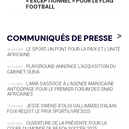
« EXCEPTIONNEL » POUR LE FLAG
FOOTBALL
05.08
— LUGE
LE RÊVE DE VOIR LA LUGE ALPINE
<
>
COMMUNIQUÉS DE PRESSE
AUX JO « N'EST PAS FINI »
LE SPORT, UN PONT POUR LA PAIX ET L’UNITÉ
06.04.2026
05.08
— TIR À L'ARC
AFRICAINE
DES MONDIAUX À BRISBANE SUR LA
ROUTE DES JO 2032
PLAYGROUND ANNONCE L’ACQUISITION DU
02.10.2025
CABINET OLBIA
05.08
— ALPES FRANÇAISES 2030
LE VILLAGE OLYMPIQUE DES ARAVIS
L’AMA S’ASSOCIE À L’AGENCE MAROCAINE
17.04.2025
SE DESSINE
ANTIDOPAGE POUR LE PREMIER FORUM DES ONAD
AFRICAINES
04.08
— FOCUS DU JOUR
JESSE OWENS (FOLIO GALLIMARD) D’ALAIN
10.04.2025
LE COJOP A TROUVÉ SON VILLAGE
FOIX REÇOIT LE PRIX SPORTILIVRE2025
OLYMPIQUE LYONNAIS
OUVERTURE DE LA PRÉVENTE POUR LA
24.03.2025
COUPE DU MONDE DE BEACH SOCCER 2025
04.08
— ALLEMAGNE