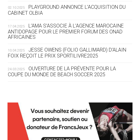
ROUTE DES JO 2032
PLAYGROUND ANNONCE L’ACQUISITION DU
02.10.2025
CABINET OLBIA
05.08
— ALPES FRANÇAISES 2030
LE VILLAGE OLYMPIQUE DES ARAVIS
L’AMA S’ASSOCIE À L’AGENCE MAROCAINE
17.04.2025
SE DESSINE
ANTIDOPAGE POUR LE PREMIER FORUM DES ONAD
AFRICAINES
04.08
— FOCUS DU JOUR
JESSE OWENS (FOLIO GALLIMARD) D’ALAIN
10.04.2025
LE COJOP A TROUVÉ SON VILLAGE
FOIX REÇOIT LE PRIX SPORTILIVRE2025
OLYMPIQUE LYONNAIS
OUVERTURE DE LA PRÉVENTE POUR LA
24.03.2025
COUPE DU MONDE DE BEACH SOCCER 2025
04.08
— ALLEMAGNE
« L'ALLEMAGNE PEUT DÉMONTRER
COMMENT ORGANISER DES JO
RESPONSABLES »
L’AMA FÉLICITE RICHARD POUND ET VALÉRIE
24.03.2025
FOURNEYRON, RÉCOMPENSÉS DE L’ORDRE OLYMPIQUE
L’AMA RECHERCHE DES HÔTES POUR LES
13.03.2025
04.08
— ESCRIME
RÉUNIONS DU CONSEIL DE FONDATION ET DU COMITÉ
LA FIE LANCE LES GRANDES
EXÉCUTIF
MANŒUVRES EN VUE DES JO
APPEL À CANDIDATURES DE L’AMA POUR LES
12.03.2025