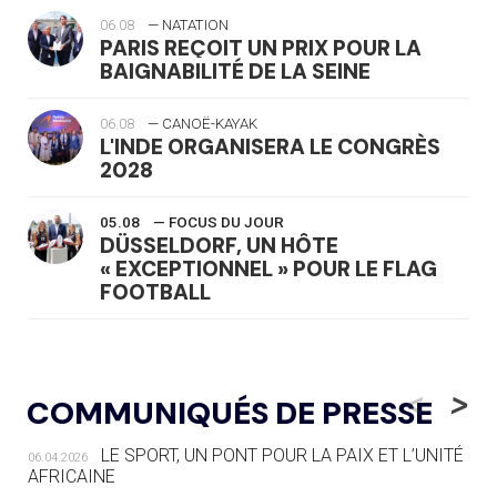
06.08
— NATATION
PARIS REÇOIT UN PRIX POUR LA
BAIGNABILITÉ DE LA SEINE
06.08
— CANOË-KAYAK
L'INDE ORGANISERA LE CONGRÈS
2028
05.08
— FOCUS DU JOUR
DÜSSELDORF, UN HÔTE
« EXCEPTIONNEL » POUR LE FLAG
FOOTBALL
05.08
— LUGE
LE RÊVE DE VOIR LA LUGE ALPINE
<
>
COMMUNIQUÉS DE PRESSE
AUX JO « N'EST PAS FINI »
LE SPORT, UN PONT POUR LA PAIX ET L’UNITÉ
06.04.2026
05.08
— TIR À L'ARC
AFRICAINE
DES MONDIAUX À BRISBANE SUR LA