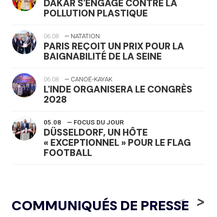
DAKAR S'ENGAGE CONTRE LA
POLLUTION PLASTIQUE
06.08
— NATATION
PARIS REÇOIT UN PRIX POUR LA
BAIGNABILITÉ DE LA SEINE
06.08
— CANOË-KAYAK
L'INDE ORGANISERA LE CONGRÈS
2028
05.08
— FOCUS DU JOUR
DÜSSELDORF, UN HÔTE
« EXCEPTIONNEL » POUR LE FLAG
FOOTBALL
05.08
— LUGE
LE RÊVE DE VOIR LA LUGE ALPINE
<
>
COMMUNIQUÉS DE PRESSE
AUX JO « N'EST PAS FINI »