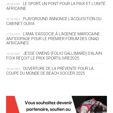
LE SPORT, UN PONT POUR LA PAIX ET L’UNITÉ
06.04.2026
05.08
— TIR À L'ARC
AFRICAINE
DES MONDIAUX À BRISBANE SUR LA
ROUTE DES JO 2032
PLAYGROUND ANNONCE L’ACQUISITION DU
02.10.2025
CABINET OLBIA
05.08
— ALPES FRANÇAISES 2030
LE VILLAGE OLYMPIQUE DES ARAVIS
L’AMA S’ASSOCIE À L’AGENCE MAROCAINE
17.04.2025
SE DESSINE
ANTIDOPAGE POUR LE PREMIER FORUM DES ONAD
AFRICAINES
04.08
— FOCUS DU JOUR
JESSE OWENS (FOLIO GALLIMARD) D’ALAIN
10.04.2025
LE COJOP A TROUVÉ SON VILLAGE
FOIX REÇOIT LE PRIX SPORTILIVRE2025
OLYMPIQUE LYONNAIS
OUVERTURE DE LA PRÉVENTE POUR LA
24.03.2025
COUPE DU MONDE DE BEACH SOCCER 2025
04.08
— ALLEMAGNE
« L'ALLEMAGNE PEUT DÉMONTRER
COMMENT ORGANISER DES JO
RESPONSABLES »
L’AMA FÉLICITE RICHARD POUND ET VALÉRIE
24.03.2025
FOURNEYRON, RÉCOMPENSÉS DE L’ORDRE OLYMPIQUE
L’AMA RECHERCHE DES HÔTES POUR LES
13.03.2025
04.08
— ESCRIME
RÉUNIONS DU CONSEIL DE FONDATION ET DU COMITÉ
LA FIE LANCE LES GRANDES
EXÉCUTIF