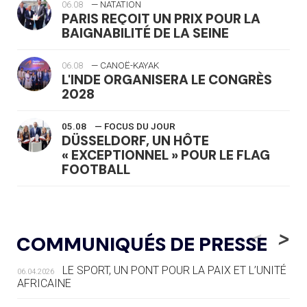
06.08
— NATATION
PARIS REÇOIT UN PRIX POUR LA
BAIGNABILITÉ DE LA SEINE
06.08
— CANOË-KAYAK
L'INDE ORGANISERA LE CONGRÈS
2028
05.08
— FOCUS DU JOUR
DÜSSELDORF, UN HÔTE
« EXCEPTIONNEL » POUR LE FLAG
FOOTBALL
05.08
— LUGE
LE RÊVE DE VOIR LA LUGE ALPINE
<
>
COMMUNIQUÉS DE PRESSE
AUX JO « N'EST PAS FINI »
LE SPORT, UN PONT POUR LA PAIX ET L’UNITÉ
06.04.2026
05.08
— TIR À L'ARC
AFRICAINE
DES MONDIAUX À BRISBANE SUR LA
ROUTE DES JO 2032