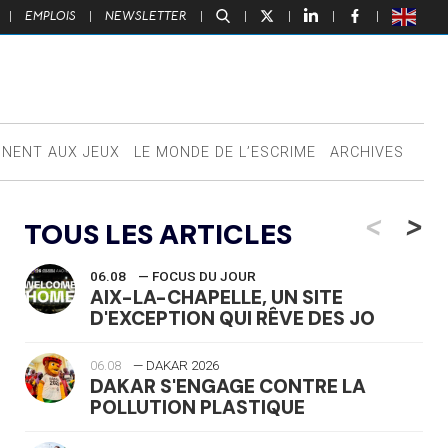
|
EMPLOIS
|
NEWSLETTER
|
|
|
|
|
NNENT AUX JEUX
LE MONDE DE L’ESCRIME
ARCHIVES
<
>
TOUS LES ARTICLES
06.08
— FOCUS DU JOUR
AIX-LA-CHAPELLE, UN SITE
D'EXCEPTION QUI RÊVE DES JO
06.08
— DAKAR 2026
DAKAR S'ENGAGE CONTRE LA
POLLUTION PLASTIQUE