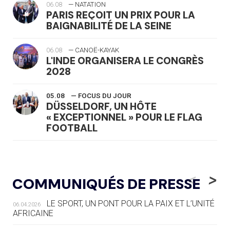
06.08
— NATATION
PARIS REÇOIT UN PRIX POUR LA
BAIGNABILITÉ DE LA SEINE
06.08
— CANOË-KAYAK
L'INDE ORGANISERA LE CONGRÈS
2028
05.08
— FOCUS DU JOUR
DÜSSELDORF, UN HÔTE
« EXCEPTIONNEL » POUR LE FLAG
FOOTBALL
05.08
— LUGE
LE RÊVE DE VOIR LA LUGE ALPINE
<
>
COMMUNIQUÉS DE PRESSE
AUX JO « N'EST PAS FINI »
LE SPORT, UN PONT POUR LA PAIX ET L’UNITÉ
06.04.2026
05.08
— TIR À L'ARC
AFRICAINE
DES MONDIAUX À BRISBANE SUR LA
ROUTE DES JO 2032