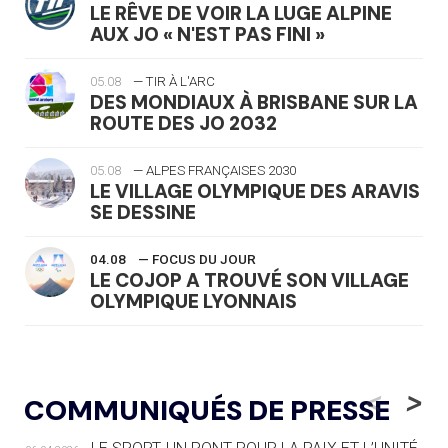
LE RÊVE DE VOIR LA LUGE ALPINE
AUX JO « N'EST PAS FINI »
05.08
— TIR À L'ARC
DES MONDIAUX À BRISBANE SUR LA
ROUTE DES JO 2032
05.08
— ALPES FRANÇAISES 2030
LE VILLAGE OLYMPIQUE DES ARAVIS
SE DESSINE
04.08
— FOCUS DU JOUR
LE COJOP A TROUVÉ SON VILLAGE
OLYMPIQUE LYONNAIS
04.08
— ALLEMAGNE
« L'ALLEMAGNE PEUT DÉMONTRER
<
>
COMMUNIQUÉS DE PRESSE
COMMENT ORGANISER DES JO
RESPONSABLES »