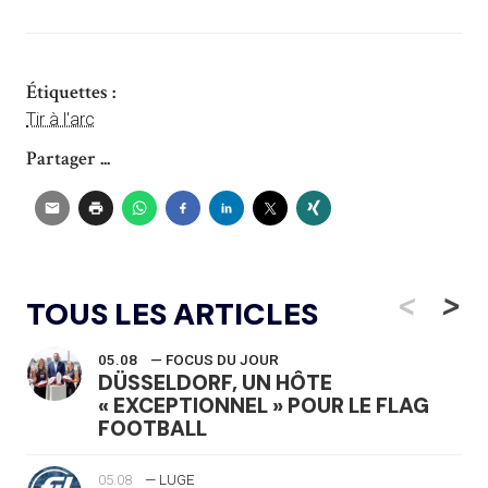
Étiquettes :
Tir à l'arc
Partager ...
<
>
TOUS LES ARTICLES
05.08
— FOCUS DU JOUR
DÜSSELDORF, UN HÔTE
« EXCEPTIONNEL » POUR LE FLAG
FOOTBALL
05.08
— LUGE