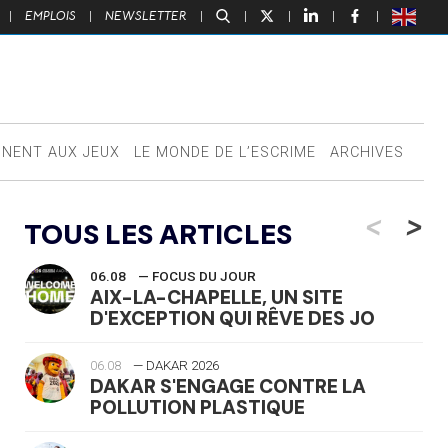
|
EMPLOIS
|
NEWSLETTER
|
|
|
|
|
NNENT AUX JEUX
LE MONDE DE L’ESCRIME
ARCHIVES
<
>
TOUS LES ARTICLES
06.08
— FOCUS DU JOUR
AIX-LA-CHAPELLE, UN SITE
D'EXCEPTION QUI RÊVE DES JO
06.08
— DAKAR 2026
DAKAR S'ENGAGE CONTRE LA
POLLUTION PLASTIQUE