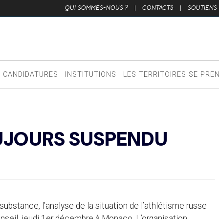
QUI SOMMES-NOUS ?
|
CONTACTS
|
SOUTIENS
CANDIDATURES
INSTITUTIONS
LES TERRITOIRES SE PRE
OUJOURS SUSPENDU
 substance, l’analyse de la situation de l’athlétisme russe
Conseil, jeudi 1er décembre à Monaco. L’organisation