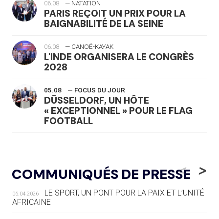
06.08
— NATATION
PARIS REÇOIT UN PRIX POUR LA
BAIGNABILITÉ DE LA SEINE
06.08
— CANOË-KAYAK
L'INDE ORGANISERA LE CONGRÈS
2028
05.08
— FOCUS DU JOUR
DÜSSELDORF, UN HÔTE
« EXCEPTIONNEL » POUR LE FLAG
FOOTBALL
05.08
— LUGE
LE RÊVE DE VOIR LA LUGE ALPINE
<
>
COMMUNIQUÉS DE PRESSE
AUX JO « N'EST PAS FINI »
LE SPORT, UN PONT POUR LA PAIX ET L’UNITÉ
06.04.2026
05.08
— TIR À L'ARC
AFRICAINE
DES MONDIAUX À BRISBANE SUR LA
ROUTE DES JO 2032